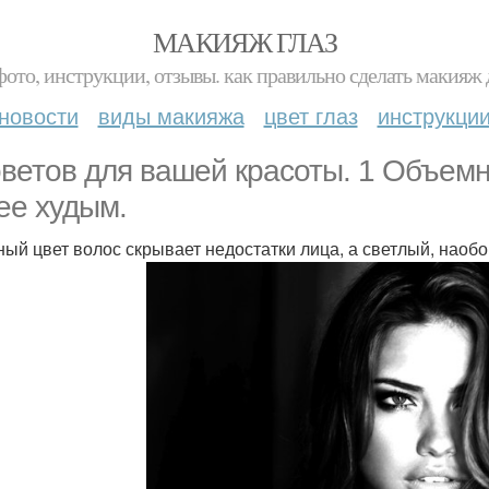
МАКИЯЖ ГЛАЗ
фото, инструкции, отзывы. как правильно сделать макияж д
новости
виды макияжа
цвет глаз
инструкци
оветов для вашей красоты. 1 Объем
ее худым.
ный цвет волос скрывает недостатки лица, а светлый, наобо