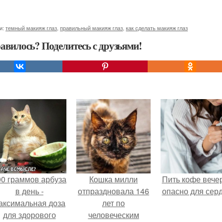
и:
темный макияж глаз
,
правильный макияж глаз
,
как сделать макияж глаз
авилось? Поделитесь с друзьями!
00 граммов арбуза
Кошка милли
Пить кофе вече
в день -
отпраздновала 146
опасно для серд
аксимальная доза
лет по
для здорового
человеческим