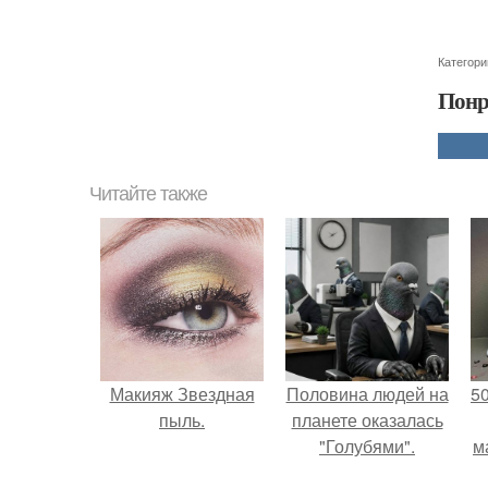
Категори
Понр
Читайте также
Макияж Звездная
Половина людей на
5
пыль.
планете оказалась
"Голубями".
м