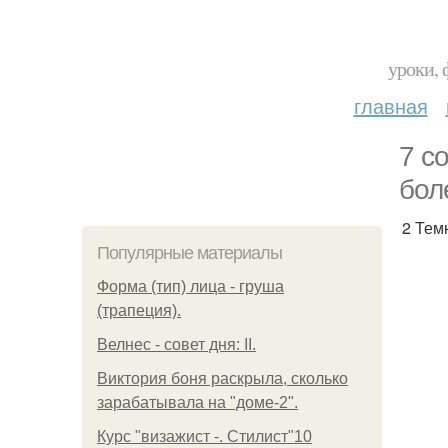
уроки, 
главная
7 с
бол
2 Тем
Популярные материалы
Форма (тип) лица - груша
(трапеция).
Велнес - совет дня: II.
Виктория боня раскрыла, сколько
зарабатывала на "доме-2".
Курс "визажист -. Стилист"10