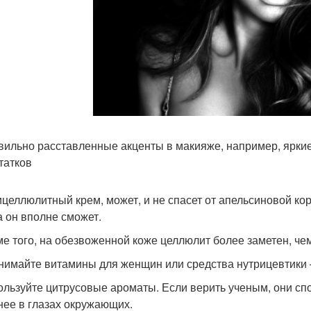
вильно расставленные акценты в макияже, например, яркие
татков
ицеллюлитный крем, может, и не спасет от апельсиновой корк
а он вполне сможет.
ме того, на обезвоженной коже целлюлит более заметен, ч
нимайте витамины для женщин или средства нутрицевтики –
ользуйте цитрусовые ароматы. Если верить ученым, они сп
нее в глазах окружающих.