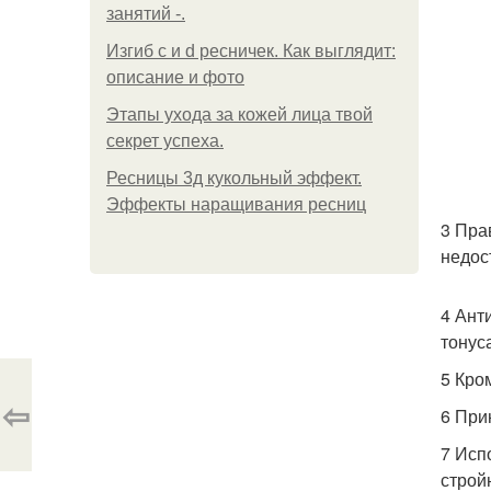
занятий -.
Изгиб c и d ресничек. Как выглядит:
описание и фото
Этапы ухода за кожей лица твой
секрет успеха.
Ресницы 3д кукольный эффект.
Эффекты наращивания ресниц
3 Пра
недос
4 Ант
тонус
5 Кро
⇦
6 При
7 Исп
строй