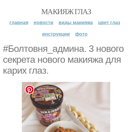
МАКИЯЖ ГЛАЗ
главная
новости
виды макияжа
цвет глаз
инструкции
фото
#Болтовня_админа. 3 нового
секрета нового макияжа для
карих глаз.