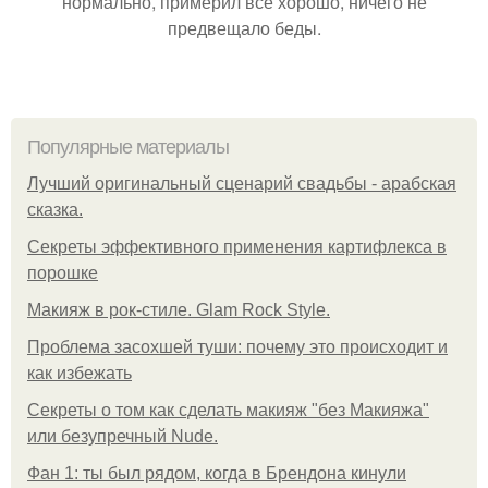
нормально, примерил все хорошо, ничего не
предвещало беды.
Популярные материалы
Лучший оригинальный сценарий свадьбы - арабская
сказка.
Секреты эффективного применения картифлекса в
порошке
Макияж в рок-стиле. Glam Rock Style.
Проблема засохшей туши: почему это происходит и
как избежать
Секреты о том как сделать макияж "без Макияжа"
или безупречный Nude.
Фан 1: ты был рядом, когда в Брендона кинули