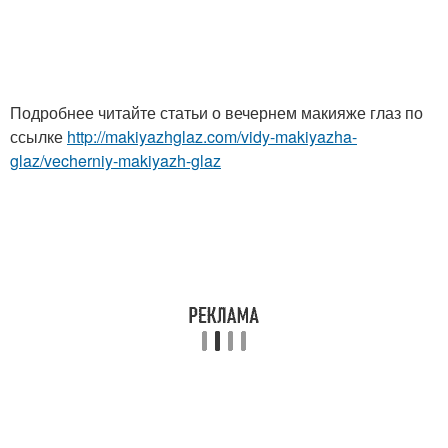
Подробнее читайте статьи о вечернем макияже глаз по
ссылке
http://makiyazhglaz.com/vidy-makiyazha-
glaz/vecherniy-makiyazh-glaz