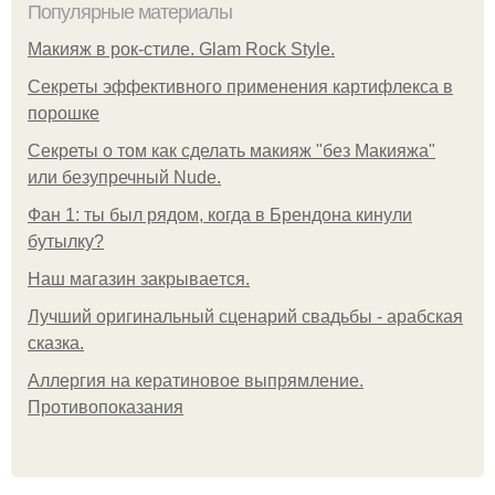
Популярные материалы
Макияж в рок-стиле. Glam Rock Style.
Секреты эффективного применения картифлекса в
порошке
Секреты о том как сделать макияж "без Макияжа"
или безупречный Nude.
Фан 1: ты был рядом, когда в Брендона кинули
бутылку?
Нaш магaзин зaкрывaeтся.
Лучший оригинальный сценарий свадьбы - арабская
сказка.
Аллергия на кератиновое выпрямление.
Противопоказания