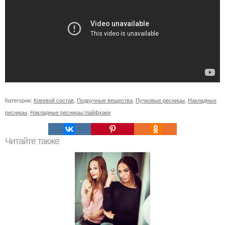
Категории:
Клеевой состав
,
Подручные вещества
,
Пучковые ресницы
,
Накладные
ресницы
,
Накладные ресницы//лайфхаки
Читайте также