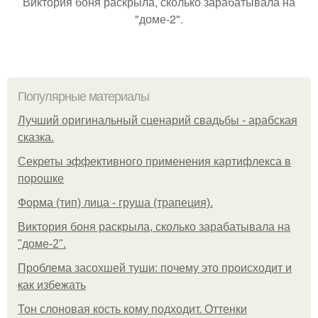
Виктория боня раскрыла, сколько зарабатывала на
"доме-2".
Популярные материалы
Лучший оригинальный сценарий свадьбы - арабская
сказка.
Секреты эффективного применения картифлекса в
порошке
Форма (тип) лица - груша (трапеция).
Виктория боня раскрыла, сколько зарабатывала на
"доме-2".
Проблема засохшей туши: почему это происходит и
как избежать
Тон слоновая кость кому подходит. Оттенки