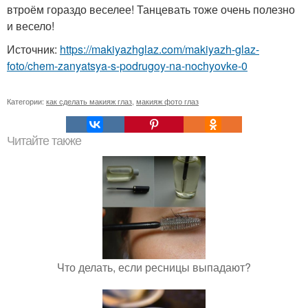
втроём гораздо веселее! Танцевать тоже очень полезно
и весело!
Источник:
https://makiyazhglaz.com/makiyazh-glaz-
foto/chem-zanyatsya-s-podrugoy-na-nochyovke-0
Категории:
как сделать макияж глаз
,
макияж фото глаз
Читайте также
Что делать, если ресницы выпадают?