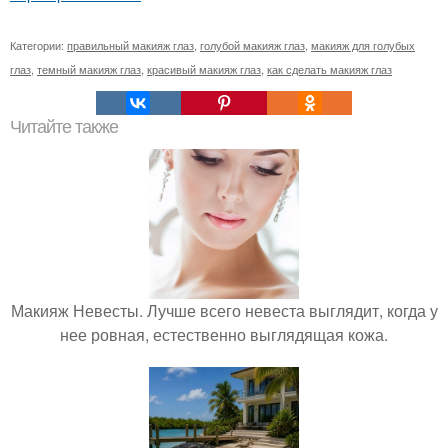
Категории:
правильный макияж глаз
,
голубой макияж глаз
,
макияж для голубых
глаз
,
темный макияж глаз
,
красивый макияж глаз
,
как сделать макияж глаз
Читайте также
Макияж Невесты. Лучше всего невеста выглядит, когда у
нее ровная, естественно выглядящая кожа.