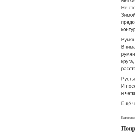
Мягки
Не ст
Зимой
предо
конту
Румян
Внима
румян
круга
расст
Русты
И пос
и чет
Ещё ч
Категори
Понр