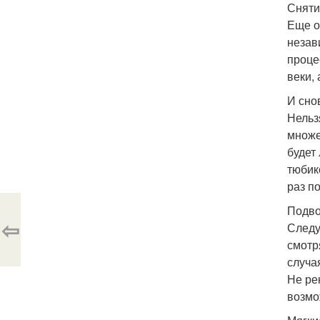
Сняти
Еще о
незав
проце
веки,
И сно
Нельз
множе
будет
тюбик
раз п
Подво
⇦
Следу
смотр
случа
Не ре
возмо