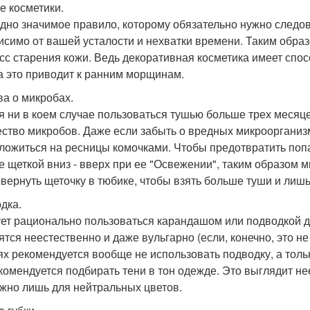
е косметики.
дно значимое правило, которому обязательно нужно следова
исимо от вашей усталости и нехватки времени. Таким образо
сс старения кожи. Ведь декоративная косметика имеет спосо
 а это приводит к ранним морщинам.
ва о микробах.
я ни в коем случае пользоваться тушью больше трех месяце
ство микробов. Даже если забыть о вредных микроорганизм
 ложиться на ресницы комочками. Чтобы предотвратить попа
е щеткой вниз - вверх при ее "Освежении", таким образом 
овернуть щеточку в тюбике, чтобы взять больше туши и лишь
дка.
ет рационально пользоваться карандашом или подводкой д
ятся неестественно и даже вульгарно (если, конечно, это н
ях рекомендуется вообще не использовать подводку, а толь
комендуется подбирать тени в тон одежде. Это выглядит не
жно лишь для нейтральных цветов.