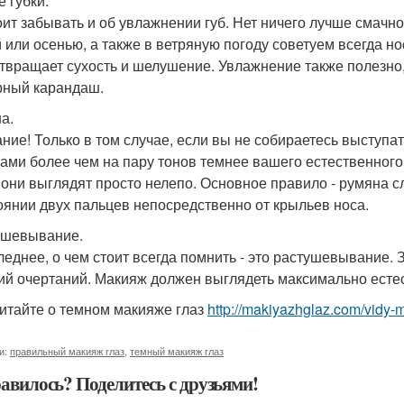
е губки.
оит забывать и об увлажнении губ. Нет ничего лучше смачн
 или осенью, а также в ветряную погоду советуем всегда но
твращает сухость и шелушение. Увлажнение также полезно,
рный карандаш.
а.
ние! Только в том случае, если вы не собираетесь выступать
ами более чем на пару тонов темнее вашего естественного
, они выглядят просто нелепо. Основное правило - румяна 
оянии двух пальцев непосредственно от крыльев носа.
шевывание.
леднее, о чем стоит всегда помнить - это растушевывание. 
кий очертаний. Макияж должен выглядеть максимально есте
итайте о темном макияже глаз
http://makiyazhglaz.com/vidy
и:
правильный макияж глаз
,
темный макияж глаз
авилось? Поделитесь с друзьями!