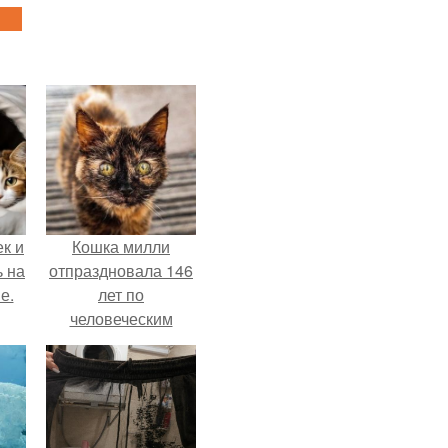
к и
Кошка милли
ь на
отпраздновала 146
е.
лет по
человеческим
Меркам и
претендует на
звание самой
старой в мире.