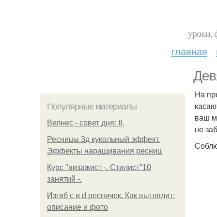
уроки, 
главная
Дев
На пр
касаю
Популярные материалы
ваш м
Велнес - совет дня: II.
не за
Ресницы 3д кукольный эффект.
Соблю
Эффекты наращивания ресниц
Курс "визажист -. Стилист"10
занятий -.
Изгиб c и d ресничек. Как выглядит:
описание и фото