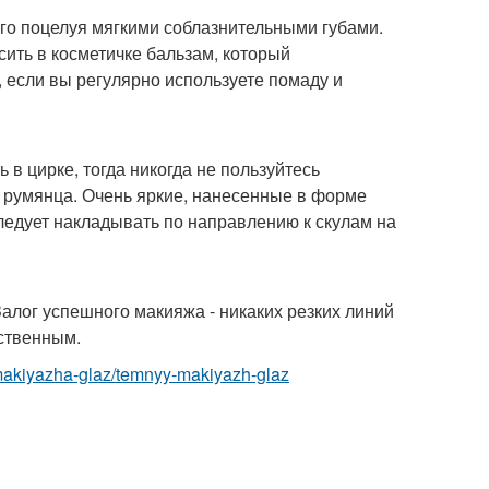
ого поцелуя мягкими соблазнительными губами.
сить в косметичке бальзам, который
 если вы регулярно используете помаду и
 в цирке, тогда никогда не пользуйтесь
 румянца. Очень яркие, нанесенные в форме
следует накладывать по направлению к скулам на
Залог успешного макияжа - никаких резких линий
ственным.
-makiyazha-glaz/temnyy-makiyazh-glaz