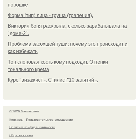
порошке
Форма (тип) лица - груша (трапеция).
Виктория боня раскрыла, сколько зарабатывала на
"доме-2".
Проблема засохшей туши: почему это происходит и
как избежать
Тон слоновая кость кому подходит. Оттенки
тонального крема
Курс "визажист -. Стилист"10 занятий -.
© 2026 Макияж глаз
Контакты
Пользовательское соглашение
Политика конфидециальности
Обратная связь