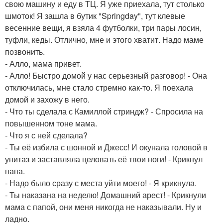
свою машину и еду в ТЦ. Я уже приехала, тут столько
шмоток! Я зашла в бутик "Springday", тут клевые
весенние вещи, я взяла 4 футболки, три пары лосин,
туфли, кеды. Отлично, мне и этого хватит. Надо маме
позвонить.
- Алло, мама привет.
- Алло! Быстро домой у нас серьезный разговор! - Она
отключилась, мне стало стремно как-то. Я поехала
домой и захожу в него.
- Что ты сделала с Камиллой стриндж? - Спросила на
повышенном тоне мама.
- Что я с ней сделала?
- Ты её избила с шонной и Джесс! И окунала головой в
унитаз и заставляла целовать её твои ноги! - Крикнул
папа.
- Надо было сразу с места уйти моего! - Я крикнула.
- Ты наказана на неделю! Домашний арест! - Крикнули
мама с папой, они меня никогда не наказывали. Ну и
ладно.