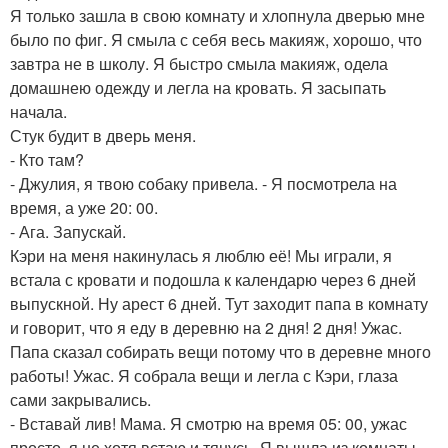
Я только зашла в свою комнату и хлопнула дверью мне
было по фиг. Я смыла с себя весь макияж, хорошо, что
завтра не в школу. Я быстро смыла макияж, одела
домашнею одежду и легла на кровать. Я засыпать
начала.
Стук будит в дверь меня.
- Кто там?
- Джулия, я твою собаку привела. - Я посмотрела на
время, а уже 20: 00.
- Ага. Запускай.
Кэри на меня накинулась я люблю её! Мы играли, я
встала с кровати и подошла к календарю через 6 дней
выпускной. Ну арест 6 дней. Тут заходит папа в комнату
и говорит, что я еду в деревню на 2 дня! 2 дня! Ужас.
Папа сказал собирать вещи потому что в деревне много
работы! Ужас. Я собрала вещи и легла с Кэри, глаза
сами закрывались.
- Вставай лив! Мама. Я смотрю на время 05: 00, ужас
просто, я не хотя встаю и тянусь. Я вышла из комнаты,