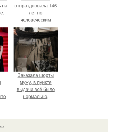
ь на
отпраздновала 146
е.
лет по
человеческим
Меркам и
претендует на
звание самой
старой в мире.
Заказала шорты
и
мужу, в пункте
выдачи всё было
что
нормально,
примерил все
иты
хорошо, ничего не
предвещало беды.
язь