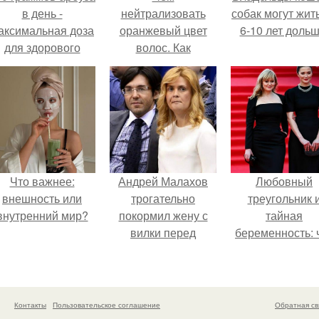
в день -
нейтрализовать
собак могут жит
аксимальная доза
оранжевый цвет
6-10 лет дольш
для здорового
волос. Как
взрослого,
избавится от
предупредили
нежелательного
врачи.
оттенка на волосах
(рыжего, медного).
Что важнее:
Андрей Малахов
Любовный
внешность или
трогательно
треугольник 
внутренний мир?
покормил жену с
тайная
вилки перед
беременность: 
камерой, вызвав
скрывает
умиление у
наследница Ник
поклонников.
Михалкова?
Контакты
Пользовательское соглашение
Обратная св