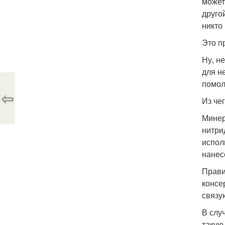
может
друго
никто
Это п
Ну, н
для н
помол
⇦
Из че
Минер
нитри
испол
нанес
Прави
консе
связу
В слу
такую