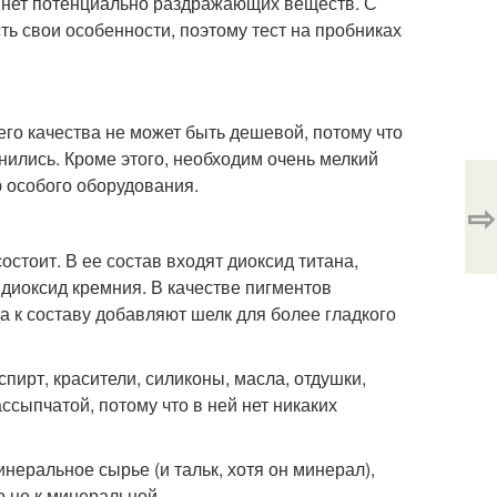
й нет потенциально раздражающих веществ. С
сть свои особенности, поэтому тест на пробниках
его качества не может быть дешевой, потому что
нились. Кроме этого, необходим очень мелкий
ю особого оборудования.
⇨
стоит. В ее состав входят диоксид титана,
, диоксид кремния. В качестве пигментов
да к составу добавляют шелк для более гладкого
пирт, красители, силиконы, масла, отдушки,
ссыпчатой, потому что в ней нет никаких
неральное сырье (и тальк, хотя он минерал),
о не к минеральной.