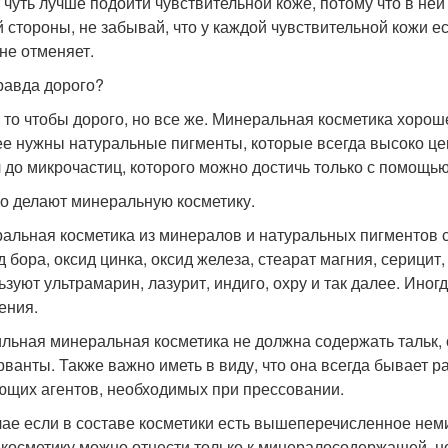
 чуть лучше подойти чувствительной коже, потому что в не
й стороны, не забывай, что у каждой чувствительной кожи е
 не отменяет.
равда дорого?
е то чтобы дорого, но все же. Минеральная косметика хорош
ее нужны натуральные пигменты, которые всегда высоко це
 до микрочастиц, которого можно достичь только с помощь
го делают минеральную косметику.
альная косметика из минералов и натуральных пигментов со
д бора, оксид цинка, оксид железа, стеарат магния, серицит
ьзуют ультрамарин, лазурит, индиго, охру и так далее. Иног
ения.
льная минеральная косметика не должна содержать тальк, с
рванты. Также важно иметь в виду, что она всегда бывает ра
ющих агентов, необходимых при прессовании.
чае если в составе косметики есть вышеперечисленное неми
 косметику можно отнести только к минералосодержащей, н