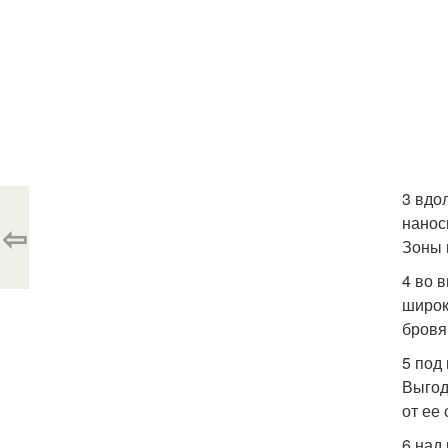
3 вдо
нанос
⇦
Зоны 
4 во 
широк
бровя
5 под
Выгод
от ее
6 над