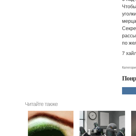
Чтобы
уголк
мерца
Секре
рассы
по же
7 хай
Категори
Понр
Читайте также