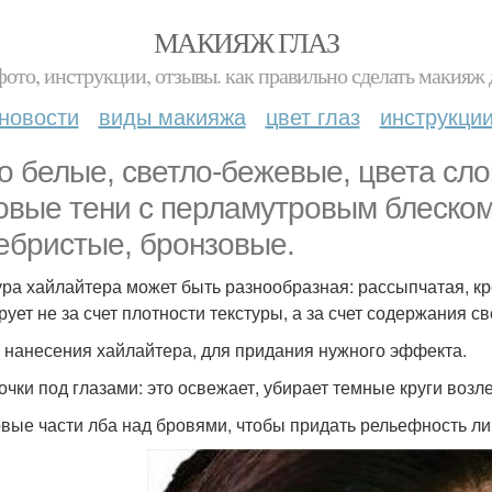
МАКИЯЖ ГЛАЗ
фото, инструкции, отзывы. как правильно сделать макияж д
новости
виды макияжа
цвет глаз
инструкци
то белые, светло-бежевые, цвета сло
овые тени с перламутровым блеском,
ебристые, бронзовые.
ура хайлайтера может быть разнообразная: рассыпчатая, к
рует не за счет плотности текстуры, а за счет содержания 
 нанесения хайлайтера, для придания нужного эффекта.
точки под глазами: это освежает, убирает темные круги воз
овые части лба над бровями, чтобы придать рельефность ли