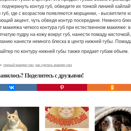
 подчеркнуть контур губ, обведите их тонкой линией хайлай
и губ, где с возрастом появляются морщинки, - высветлите и
ющий акцент, чуть обведя контур посередине. Немного блеск
т макияжа четкого контура губ при естественном макияже: 
пчатую пудру на кожу вокруг губ, нанести помаду кисточкой
ланию нанести немного блеска в центр нижней губы. Помад
лайтер по контуру нижней губы также придает губам объем.
и:
темный макияж глаз
,
как сделать макияж глаз
авилось? Поделитесь с друзьями!