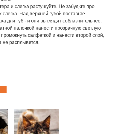
тера и слегка растушуйте. Не забудьте про
х слегка. Над верхней губой поставьте
а для губ - и они выглядят соблазнительнее.
ватной палочкой нанести прозрачную светлую
, промокнуть салфеткой и нанести второй слой,
а не расплывется.