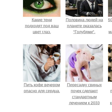
Какие тени
Половина людей на
5
подходят под ваш
планете оказалась
цвет глаз.
"Голубями".
м
Пить кофе вечером
Пересадку свиных
опасно для сердца.
почек сделают
стандартным
лечением к 2033
году в Японии.