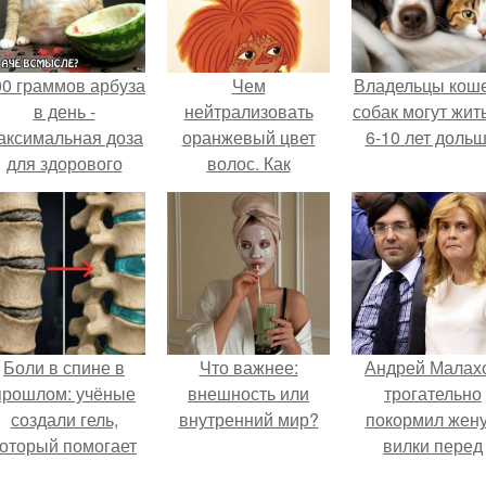
00 граммов арбуза
Чем
Владельцы коше
в день -
нейтрализовать
собак могут жит
аксимальная доза
оранжевый цвет
6-10 лет дольш
для здорового
волос. Как
взрослого,
избавится от
предупредили
нежелательного
врачи.
оттенка на волосах
(рыжего, медного).
Боли в спине в
Что важнее:
Андрей Малах
прошлом: учёные
внешность или
трогательно
создали гель,
внутренний мир?
покормил жену
который помогает
вилки перед
восстанавливать
камерой, вызв