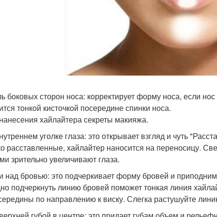
ль боковых сторон носа: корректирует форму носа, если нос
ится тонкой кисточкой посередине спинки носа.
нанесения хайлайтера секреты макияжа.
внутреннем уголке глаза: это открывает взгляд и чуть "Расст
о расставленные, хайлайтер наносится на переносицу. Свет
ми зрительно увеличивают глаза.
 и над бровью: это подчеркивает форму бровей и приподнима
но подчеркнуть линию бровей поможет тонкая линия хайла
 середины по направлению к виску. Слегка растушуйте лини
 верхней губой в центре: это придает губам объем и рельефн