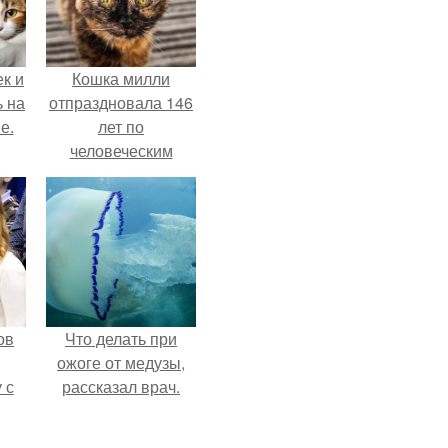
к и
Кошка милли
ь на
отпраздновала 146
е.
лет по
человеческим
Меркам и
претендует на
звание самой
старой в мире.
ов
Что делать при
ожоге от медузы,
 с
рассказал врач.
ав