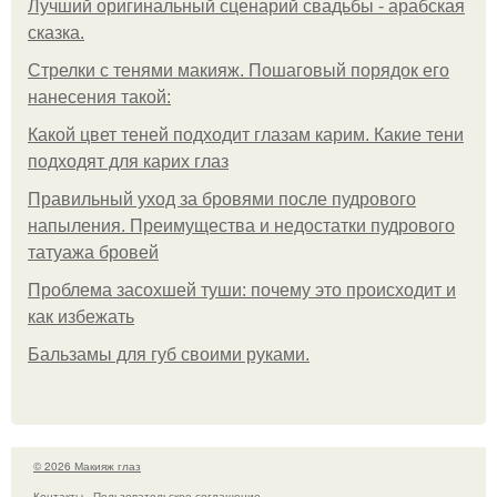
Лучший оригинальный сценарий свадьбы - арабская
сказка.
Стрелки с тенями макияж. Пошаговый порядок его
нанесения такой:
Какой цвет теней подходит глазам карим. Какие тени
подходят для карих глаз
Правильный уход за бровями после пудрового
напыления. Преимущества и недостатки пудрового
татуажа бровей
Проблема засохшей туши: почему это происходит и
как избежать
Бальзамы для губ своими руками.
© 2026 Макияж глаз
Контакты
Пользовательское соглашение