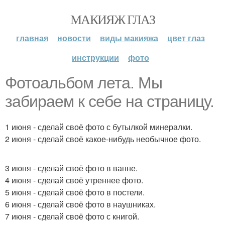
МАКИЯЖ ГЛАЗ
главная
новости
виды макияжа
цвет глаз
инструкции
фото
Фотоальбом лета. Мы
забираем к себе на страницу.
1 июня - сделай своё фото с бутылкой минералки.
2 июня - сделай своё какое-нибудь необычное фото.
3 июня - сделай своё фото в ванне.
4 июня - сделай своё утреннее фото.
5 июня - сделай своё фото в постели.
6 июня - сделай своё фото в наушниках.
7 июня - сделай своё фото с книгой.