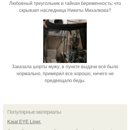
Любовный треугольник и тайная беременность: что
скрывает наследница Никиты Михалкова?
Заказала шорты мужу, в пункте выдачи всё было
нормально, примерил все хорошо, ничего не
предвещало беды.
Популярные материалы
Kajal EYE Liner.