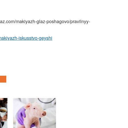
az.com/makiyazh-glaz-poshagovo/pravilnyy-
makiyazh-iskusstvo-geyshi