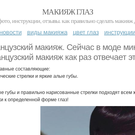
МАКИЯЖ ГЛАЗ
фото, инструкции, отзывы. как правильно сделать макияж д
новости
виды макияжа
цвет глаз
инструкци
нцузский макияж. Сейчас в моде ми
нцузский макияж как раз отвечает э
лавные составляющие:
ческие стрелки и яркие алые губы.
е губы и правильно нарисованные стрелки подходят всем 
ки к определенной форме глаз!