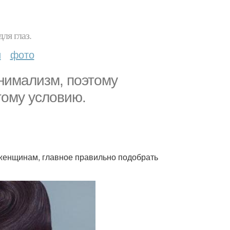
ля глаз.
и
фото
нимализм, поэтому
тому условию.
женщинам, главное правильно подобрать