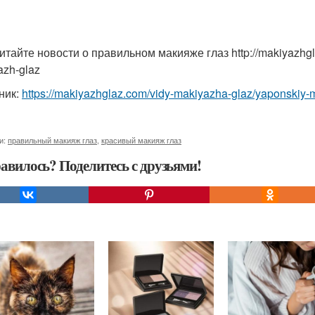
итайте новости о правильном макияже глаз http://makiyazhgl
azh-glaz
ник:
https://makiyazhglaz.com/vidy-makiyazha-glaz/yaponskiy-
и:
правильный макияж глаз
,
красивый макияж глаз
авилось? Поделитесь с друзьями!