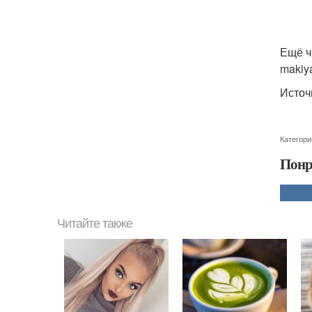
Ещё ч
makiy
Источ
Категори
Понр
Читайте также