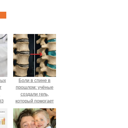
ных
Боли в спине в
т
прошлом: учёные
м
создали гель,
33
который помогает
.
восстанавливать
межпозвоночные
диски.