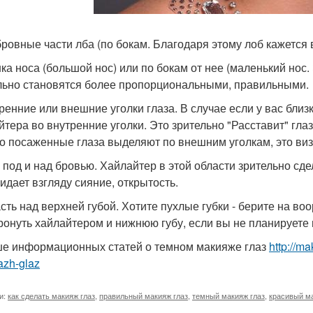
бровные части лба (по бокам. Благодаря этому лоб кажется
нка носа (большой нос) или по бокам от нее (маленький нос.
льно становятся более пропорциональными, правильными.
тренние или внешние уголки глаза. В случае если у вас бли
йтера во внутренние уголки. Это зрительно "Расставит" глаз
о посаженные глаза выделяют по внешним уголкам, это виз
а под и над бровью. Хайлайтер в этой области зрительно сд
ридает взгляду сияние, открытость.
асть над верхней губой. Хотите пухлые губки - берите на во
тронуть хайлайтером и нижнюю губу, если вы не планируете
е информационных статей о темном макияже глаз
http://m
azh-glaz
и:
как сделать макияж глаз
,
правильный макияж глаз
,
темный макияж глаз
,
красивый ма