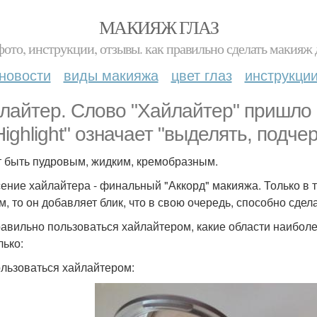
МАКИЯЖ ГЛАЗ
фото, инструкции, отзывы. как правильно сделать макияж д
новости
виды макияжа
цвет глаз
инструкци
лайтер. Слово "Хайлайтер" пришло и
Highlight" означает "выделять, подче
 быть пудровым, жидким, кремобразным.
ение хайлайтера - финальный "Аккорд" макияжа. Только в т
м, то он добавляет блик, что в свою очередь, способно сде
равильно пользоваться хайлайтером, какие области наибол
лько:
ользоваться хайлайтером: