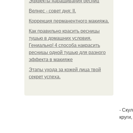
Эффекты наращивания ресниц
Велнес - совет дня: II.
Коррекция перманентного макияжа.
Как правильно красить ресницы
тушью в домашних условия.
Гениально! 4 способа накрасить
ресницы одной тушью для разного
эффекта в макияже
Этапы ухода за кожей лица твой
секрет успеха.
- Ску
круги