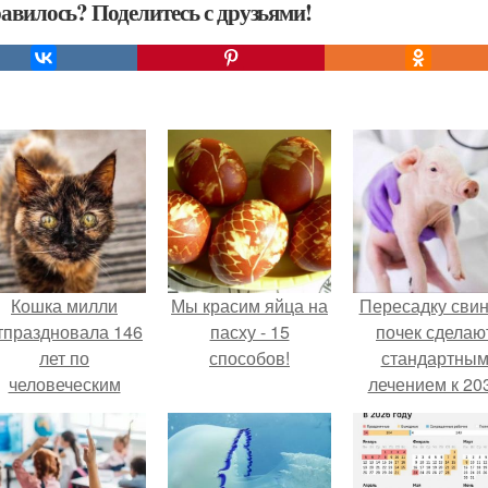
авилось? Поделитесь с друзьями!
Кошка милли
Мы красим яйца на
Пересадку сви
тпраздновала 146
пасху - 15
почек сделаю
лет по
способов!
стандартны
человеческим
лечением к 20
Меркам и
году в Японии
претендует на
звание самой