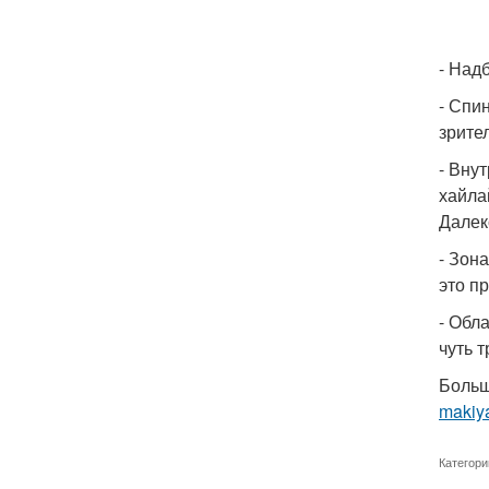
- Над
- Спи
зрите
- Вну
хайла
Далек
- Зон
это п
- Обл
чуть 
Больш
makiy
Категори