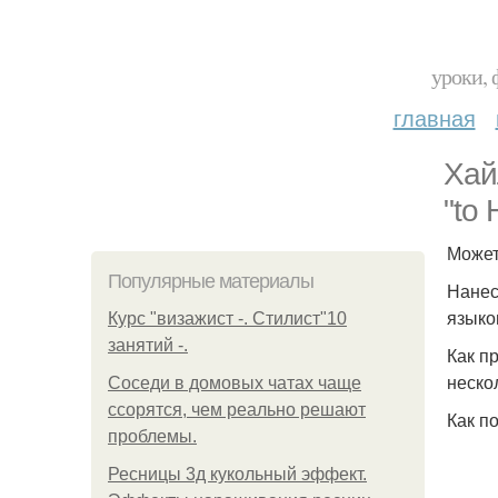
уроки, 
главная
Хай
"to 
Может
Популярные материалы
Нанес
языко
Курс "визажист -. Стилист"10
занятий -.
Как п
неско
Соседи в домовых чатах чаще
ссорятся, чем реально решают
Как п
проблемы.
Ресницы 3д кукольный эффект.