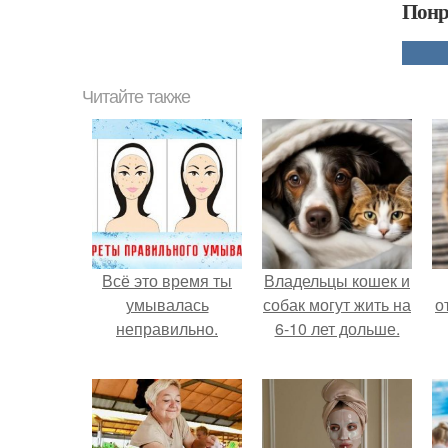
Понр
Читайте также
Всё это время ты
Владельцы кошек и
умывалась
собак могут жить на
о
неправильно.
6-10 лет дольше.