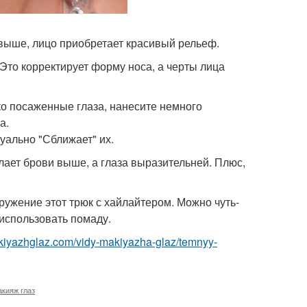
 выше, лицо приобретает красивый рельеф.
 Это корректирует форму носа, а черты лица
зко посаженные глаза, нанесите немного
а.
уально "Сближает" их.
елает брови выше, а глаза выразительней. Плюс,
оружение этот трюк с хайлайтером. Можно чуть-
 использовать помаду.
akiyazhglaz.com/vidy-makiyazha-glaz/temnyy-
кияж глаз