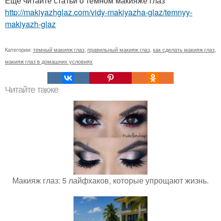
Ещё читайте статьи о темном макияже глаз
http://makiyazhglaz.com/vidy-makiyazha-glaz/temnyy-
makiyazh-glaz
Категории:
темный макияж глаз
,
правильный макияж глаз
,
как сделать макияж глаз
,
макияж глаз в домашних условиях
Читайте также
Макияж глаз: 5 лайфхаков, которые упрощают жизнь.