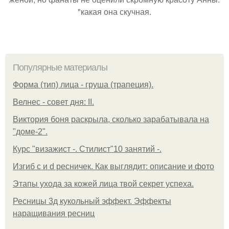
"какая она скучная.
Популярные материалы
Форма (тип) лица - груша (трапеция).
Велнес - совет дня: II.
Виктория боня раскрыла, сколько зарабатывала на
"доме-2".
Курс "визажист -. Стилист"10 занятий -.
Изгиб c и d ресничек. Как выглядит: описание и фото
Этапы ухода за кожей лица твой секрет успеха.
Ресницы 3д кукольный эффект. Эффекты
наращивания ресниц