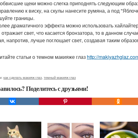
обвисшие щеки можно слегка приподнять следующим образо
правлению к виску, на скулы нанесите румяна, а под "Ябло
шуйте границы.
олее драматичного эффекта можно использовать хайлайтер 
 отражает свет, что касается бронзатора, то в данном случ
ая, напротив, лучше поглощает свет, создавая таким образо
итайте статьи о темном макияже глаз
http://makiyazhglaz.c
и:
как сделать макияж глаз
,
темный макияж глаз
авилось? Поделитесь с друзьями!