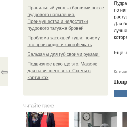
Пудра
Правильный уход за бровями после
по на
пудрового напыления.
расту
Преимущества и недостатки
Для б
пудрового татуажа бровей
лучше
котор
Проблема засохшей туши: почему
это происходит и как избежать
Ещё ч
Бальзамы для губ своими руками.
Подвижное веко где это. Макияж
⇦
для нависшего века. Схемы в
Категори
картинках
Понр
Читайте также