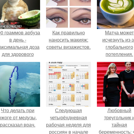
00 граммов арбуза
Как правильно
Матча может
в день -
наносить макияж:
исчезнуть из-
аксимальная доза
советы визажистов.
глобального
для здорового
потепления.
взрослого,
предупредили
врачи.
Что делать при
Следующая
Любовный
ожоге от медузы,
четырёхдневная
треугольник 
рассказал врач.
рабочая неделя для
тайная
россиян в начале
беременность: 