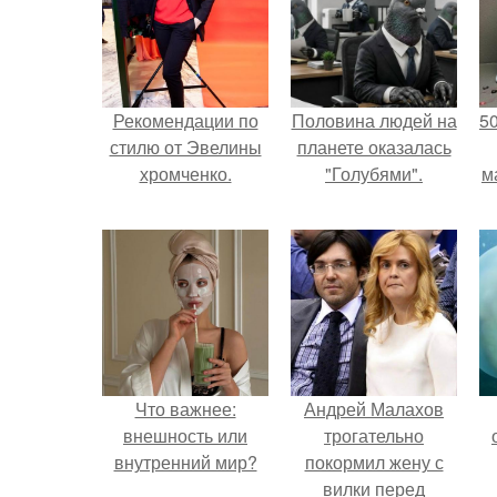
Рекомендации по
Половина людей на
5
стилю от Эвелины
планете оказалась
хромченко.
"Голубями".
м
Что важнее:
Андрей Малахов
внешность или
трогательно
внутренний мир?
покормил жену с
вилки перед