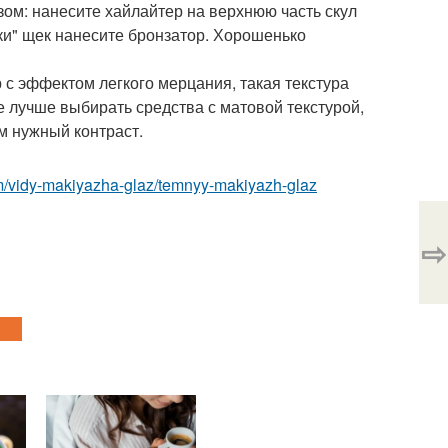
м: нанесите хайлайтер на верхнюю часть скул
чки" щек нанесите бронзатор. Хорошенько
с эффектом легкого мерцания, такая текстура
ае лучше выбирать средства с матовой текстурой,
м нужный контраст.
om/vidy-makiyazha-glaz/temnyy-makiyazh-glaz
⇨