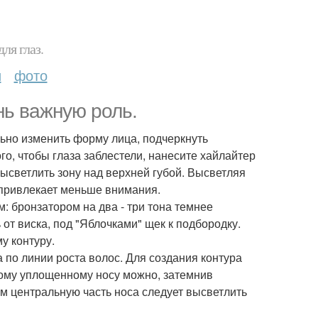
ля глаз.
и
фото
нь важную роль.
льно изменить форму лица, подчеркнуть
го, чтобы глаза заблестели, нанесите хайлайтер
высветлить зону над верхней губой. Высветляя
, привлекает меньше внимания.
 бронзатором на два - три тона темнее
 от виска, под "Яблочками" щек к подбородку.
у контуру.
 по линии роста волос. Для создания контура
ому уплощенному носу можно, затемнив
ом центральную часть носа следует высветлить