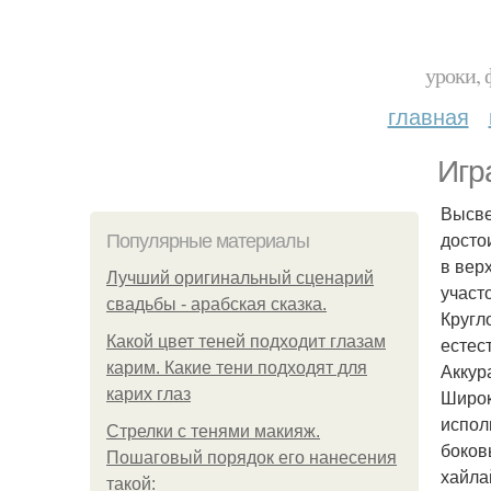
уроки, 
главная
Игр
Высве
досто
Популярные материалы
в вер
Лучший оригинальный сценарий
участ
свадьбы - арабская сказка.
Кругл
Какой цвет теней подходит глазам
естес
карим. Какие тени подходят для
Аккур
карих глаз
Широк
испол
Стрелки с тенями макияж.
боков
Пошаговый порядок его нанесения
хайла
такой: