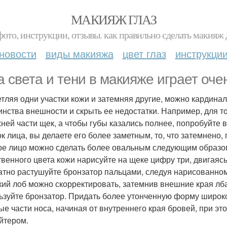
МАКИЯЖ ГЛАЗ
фото, инструкции, отзывы. как правильно сделать макияж д
новости
виды макияжа
цвет глаз
инструкци
а света и тени в макияже играет оче
тляя одни участки кожи и затемняя другие, можно кардина
инства внешности и скрыть ее недостатки. Например, для то
хней части щек, а чтобы губы казались полнее, попробуйте 
ок лица, вы делаете его более заметным, то, что затемнено
ое лицо можно сделать более овальным следующим образом:
твенного цвета кожи нарисуйте на щеке цифру три, двигаясь
атно растушуйте бронзатор пальцами, следуя нарисованном
ий лоб можно скорректировать, затемнив внешние края лба
ьзуйте бронзатор. Придать более утонченную форму широк
ые части носа, начиная от внутреннего края бровей, при эт
йтером.