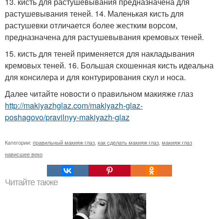
13. кисть для растушевывания предназначена для
растушевывания теней. 14. Маленькая кисть для
растушевки отличается более жестким ворсом,
предназначена для растушевывания кремовых теней.
15. кисть для теней применяется для накладывания
кремовых теней. 16. Большая скошенная кисть идеальна
для консилера и для контурирования скул и носа.
Далее читайте новости о правильном макияже глаз
http://makiyazhglaz.com/makiyazh-glaz-
poshagovo/pravilnyy-makiyazh-glaz
Категории:
правильный макияж глаз
,
как сделать макияж глаз
,
макияж глаз
нависшее веко
Читайте также