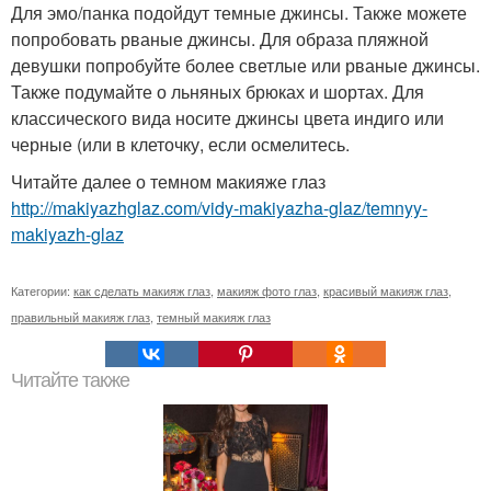
Для эмо/панка подойдут темные джинсы. Также можете
попробовать рваные джинсы. Для образа пляжной
девушки попробуйте более светлые или рваные джинсы.
Также подумайте о льняных брюках и шортах. Для
классического вида носите джинсы цвета индиго или
черные (или в клеточку, если осмелитесь.
Читайте далее о темном макияже глаз
http://makiyazhglaz.com/vidy-makiyazha-glaz/temnyy-
makiyazh-glaz
Категории:
как сделать макияж глаз
,
макияж фото глаз
,
красивый макияж глаз
,
правильный макияж глаз
,
темный макияж глаз
Читайте также