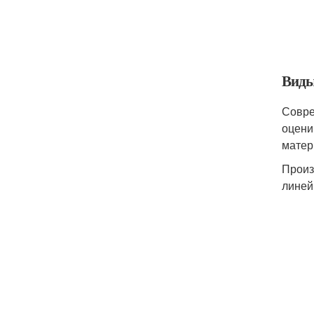
Виды
Совре
оцени
матер
Произ
линей