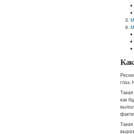
М
М
Как
Ресни
глаз.
Такая
как б
выпол
факти
Такая
выраз