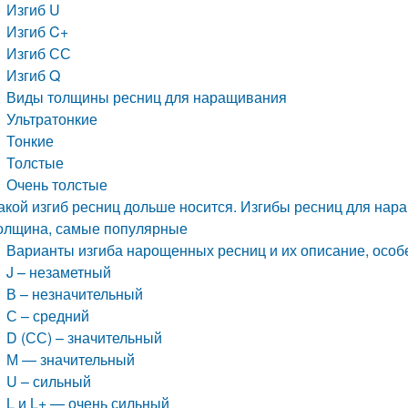
Изгиб U
Изгиб C+
Изгиб СС
Изгиб Q
Виды толщины ресниц для наращивания
Ультратонкие
Тонкие
Толстые
Очень толстые
акой изгиб ресниц дольше носится. Изгибы ресниц для нара
олщина, самые популярные
Варианты изгиба нарощенных ресниц и их описание, особ
J – незаметный
В – незначительный
С – средний
D (СС) – значительный
М — значительный
U – сильный
L и L+ — очень сильный