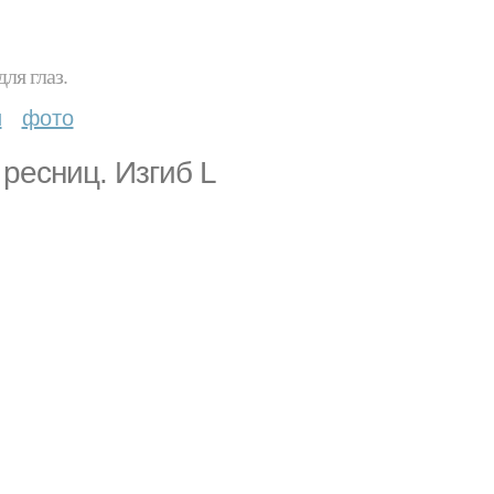
ля глаз.
и
фото
ресниц. Изгиб L