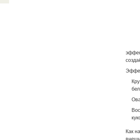
эффек
созда
Эффек
Кру
бел
Ова
Вос
кук
Как н
внешн