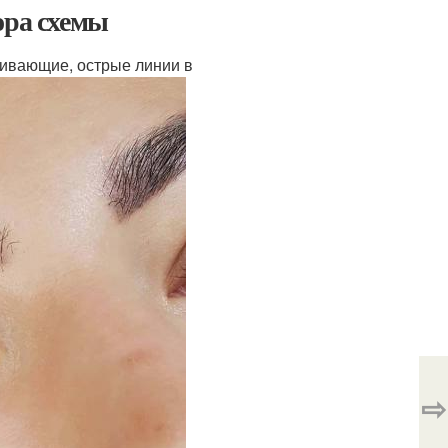
ора схемы
гивающие, острые линии в
⇨