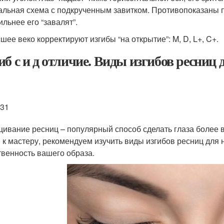
альная схема с подкрученным завитком. Противопоказаны пл
ильнее его “завалят”.
шее веко корректируют изгибы “на открытие”: M, D, L+, C+.
иб с и д отличие. Виды изгибов ресниц
331
ивание ресниц – популярный способ сделать глаза более в
 к мастеру, рекомендуем изучить виды изгибов ресниц для 
твенность вашего образа.