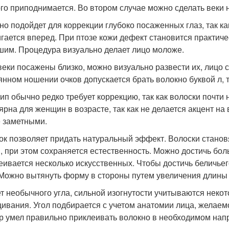
го приподнимается. Во втором случае можно сделать веки
но подойдет для коррекции глубоко посаженных глаз, так ка
гается вперед. При птозе кожи дефект становится практиче
шим. Процедура визуально делает лицо моложе.
веки посажены близко, можно визуально развести их, лицо
янном ношении очков допускается брать волокно буквой л, т
тип обычно редко требует коррекцию, так как волоски почт
ярна для женщин в возрасте, так как не делается акцент на
 заметными.
ок позволяет придать натуральный эффект. Волоски станов
, при этом сохраняется естественность. Можно достичь бол
еивается несколько искусственных. Чтобы достичь беличьег
 Можно вытянуть форму в стороны путем увеличения длины 
ет необычного угла, сильной изогнутости учитываются нек
ивания. Угол подбирается с учетом анатомии лица, желаем
р умел правильно приклеивать волокно в необходимом нап