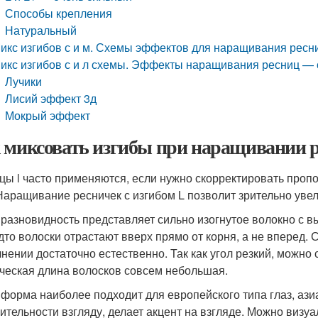
Способы крепления
Натуральный
икс изгибов с и м. Схемы эффектов для наращивания ресн
икс изгибов с и л схемы. Эффекты наращивания ресниц —
Лучики
Лисий эффект 3д
Мокрый эффект
 миксовать изгибы при наращивании р
цы l часто применяются, если нужно скорректировать проп
 Наращивание ресничек с изгибом L позволит зрительно увел
 разновидность представляет сильно изогнутое волокно с 
удто волоски отрастают вверх прямо от корня, а не вперед.
нении достаточно естественно. Так как угол резкий, можно
ческая длина волосков совсем небольшая.
 форма наиболее подходит для европейского типа глаз, ази
ительности взгляду, делает акцент на взгляде. Можно визу