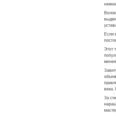
немно
Волок
выдви
устав
Если 
посто
Этот 
попул
менее
Завит
объем
прикл
века.
За сч
наращ
масте