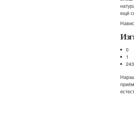
натур
ещё с
Навис
Изг
0
1
24
Наращ
приём
естес