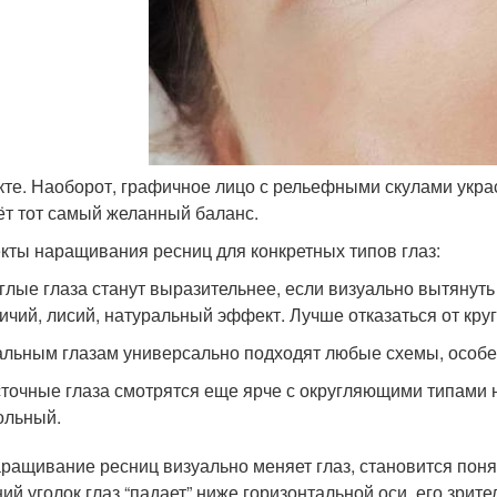
те. Наоборот, графичное лицо с рельефными скулами укра
ёт тот самый желанный баланс.
ты наращивания ресниц для конкретных типов глаз:
глые глаза станут выразительнее, если визуально вытянут
ичий, лисий, натуральный эффект. Лучше отказаться от круг
льным глазам универсально подходят любые схемы, особен
точные глаза смотрятся еще ярче с округляющими типами 
ольный.
аращивание ресниц визуально меняет глаз, становится поня
ий уголок глаз “падает” ниже горизонтальной оси, его зрите