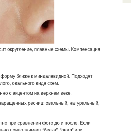
сит округление, плавные схемы. Компенсация
ь форму ближе к миндалевидной. Подходят
лого, овального вида схем.
но с акцентом на верхнем веке.
наращенных ресниц: овальный, натуральный,
тно при сравнении фото до и после. Если
льно приподнимает “белка”, “овал” или