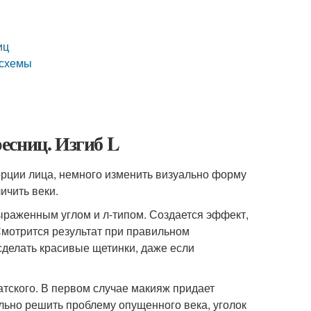
иц
 схемы
есниц. Изгиб L
орции лица, немного изменить визуально форму
ичить веки.
выраженным углом и л-типом. Создается эффект,
 Смотрится результат при правильном
 сделать красивые щетинки, даже если
атского. В первом случае макияж придает
ально решить проблему опущенного века, уголок