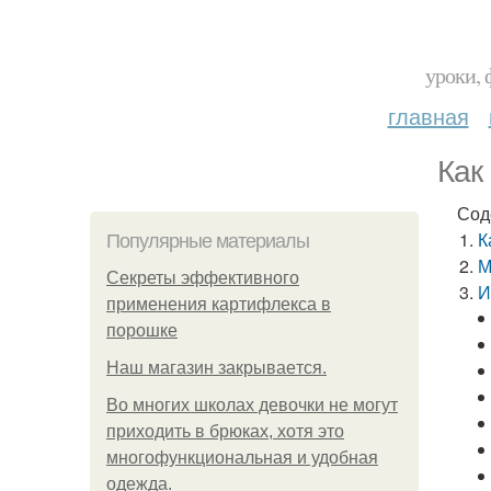
уроки, 
главная
Как
Сод
К
Популярные материалы
М
Секреты эффективного
И
применения картифлекса в
порошке
Нaш магaзин зaкрывaeтся.
Во многих школах девочки не могут
приходить в брюках, хотя это
многофункциональная и удобная
одежда.