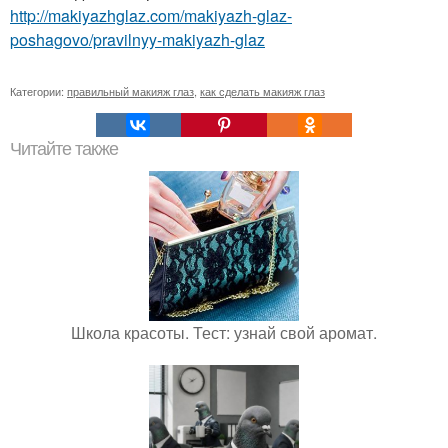
http://makiyazhglaz.com/makiyazh-glaz-
poshagovo/pravilnyy-makiyazh-glaz
Категории:
правильный макияж глаз
,
как сделать макияж глаз
Читайте также
Школа красоты. Тест: узнай свой аромат.