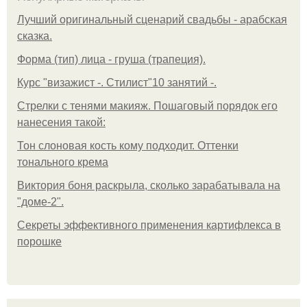
Лучший оригинальный сценарий свадьбы - арабская
сказка.
Форма (тип) лица - груша (трапеция).
Курс "визажист -. Стилист"10 занятий -.
Стрелки с тенями макияж. Пошаговый порядок его
нанесения такой:
Тон слоновая кость кому подходит. Оттенки
тонального крема
Виктория боня раскрыла, сколько зарабатывала на
"доме-2".
Секреты эффективного применения картифлекса в
порошке