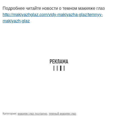
Подробнее читайте новости о темном макияже глаз
http://makiyazhglaz.com/vidy-makiyazha-glaz/temnyy-
makiyazh-glaz
Категории:
макияж глаз поэтапно
,
темный макияж глаз