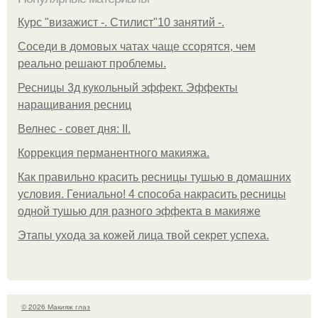
Курс "визажист -. Стилист"10 занятий -.
Соседи в домовых чатах чаще ссорятся, чем
реально решают проблемы.
Ресницы 3д кукольный эффект. Эффекты
наращивания ресниц
Велнес - совет дня: II.
Коррекция перманентного макияжа.
Как правильно красить ресницы тушью в домашних
условия. Гениально! 4 способа накрасить ресницы
одной тушью для разного эффекта в макияже
Этапы ухода за кожей лица твой секрет успеха.
© 2026 Макияж глаз