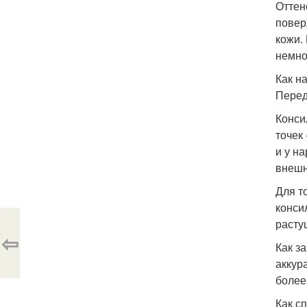
Оттен
повер
кожи.
немно
Как н
Перед
Конси
точек
и у н
внешн
Для т
конси
расту
⇦
Как з
аккур
более
Как с