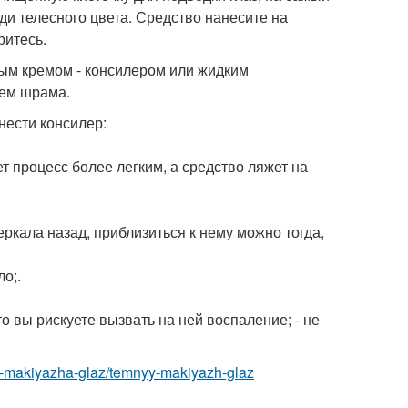
ди телесного цвета. Средство нанесите на
ритесь.
ым кремом - консилером или жидким
ием шрама.
нести консилер:
т процесс более легким, а средство ляжет на
еркала назад, приблизиться к нему можно тогда,
о;.
о вы рискуете вызвать на ней воспаление; - не
y-makiyazha-glaz/temnyy-makiyazh-glaz