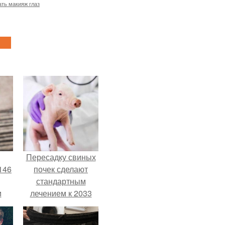
ать макияж глаз
Пересадку свиных
146
почек сделают
стандартным
м
лечением к 2033
году в Японии.
а