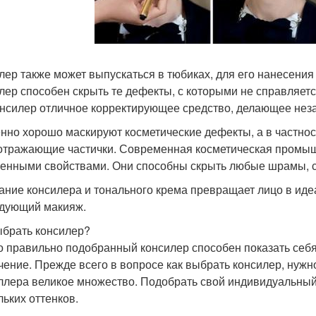
лер также может выпускаться в тюбиках, для его нанесения 
лер способен скрыть те дефекты, с которыми не справляет
онсилер отличное корректирующее средство, делающее не
нно хорошо маскируют косметические дефекты, а в частнос
отражающие частички. Современная косметическая промыш
енными свойствами. Они способны скрыть любые шрамы, си
ание консилера и тонального крема превращает лицо в иде
дующий макияж.
ыбрать консилер?
о правильно подобранный консилер способен показать себя 
чение. Прежде всего в вопросе как выбрать консилер, нужно
ллера великое множество. Подобрать свой индивидуальный
льких оттенков.