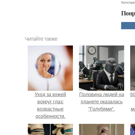
Категори
Понр
Читайте также
Уход за кожей
Половина людей на
5
вокруг глаз:
планете оказалась
возрастные
"Голубями".
м
особенности.