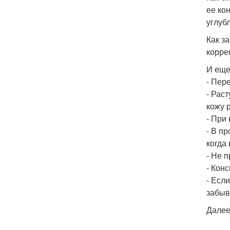
ее ко
углуб
Как з
корре
И еще
- Пер
- Рас
кожу 
- При
- В п
когда
- Не 
- Кон
- Есл
забыв
Далее