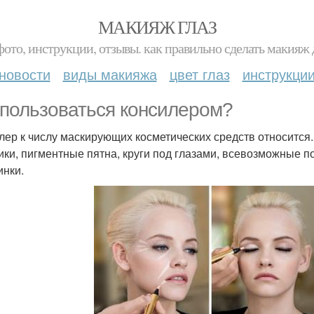
МАКИЯЖ ГЛАЗ
фото, инструкции, отзывы. как правильно сделать макияж д
новости
виды макияжа
цвет глаз
инструкци
 пользоваться консилером?
лер к числу маскирующих косметических средств относится.
ки, пигментные пятна, круги под глазами, всевозможные п
нки.