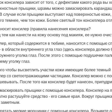
ок консилера зависит от того, с дефектами какого рода вы 
хностные прыщики, шрамы можно замаскировать карандашом
 В случае если прыщики выступают над поверхностью кожи, 
го темнее, чем тон кожи. Более светлый тон консиллера от
аносит консилер (правила нанесения консилера?
 тем как нанести на кожу основу под макияж, ее нужно очист
лер, который содержится в тюбике, наносится с помощью сп
 - в области внутреннего угла глаз (здесь консилера должно
аружнего уголка глаз. После этого с помощью подушечки пал
ему уголку глаз.
ого чтобы высветлить участки кожи имеющие более темный о
лер со светоотражающими частицами. Консилер можно с п
шевывать. После того как консилер будет нанесен, припудрит
амаскировать прыщики с помощью консилера. Консилер на 
атно растушуйте средство - его самые края. Вокруг прыщика 
 заметным.
прятать мелкие морщинки с помощью консилера. Возьмите о