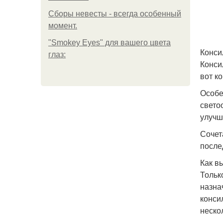
Сборы невесты - всегда особенный
момент.
"Smokey Eyes" для вашего цвета
Конси
глаз:
Конси
вот к
Особе
свето
улучш
Сочет
после
Как в
Тольк
назна
конси
неско