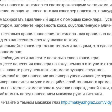
нчик нанесите консилер со светоотражающими частичками и
ление морщинки, после того как консилер подсохнет, припуд
амаскировать вдавленный шрам с помощью консилера. Густ
ктором, заполните неровность кожи, обусловленную налич
 несколько правил нанесения консилера - как правильно на
ед его нанесением слегка увлажните кожу;.
тушевывайте консилер только теплыми пальцами, это сделае
равномерно;.
 необходимости нанесите несколько слоев консилера;.
роцессе нанесения конслера на кожу, немного отступите от з
 вы начнете растушевывать это маскирующее средство;.
применяйте при нанесении консилера увеличивающее зеркал
силер наносится на уже имеющийся слой тонального крема;.
и вы пытаетесь замаскировать участки поврежденной кожи, т
айте мыть перед нанесением макияжа руки и кисточки.
 читайте о темном макияже глаз
http://makiyazhglaz.com/vid