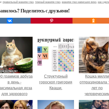
и:
правильный макияж глаз
,
темный макияж глаз
,
макияж глаз нависшее веко
,
как сдел
авилось? Поделитесь с друзьями!
00 граммов арбуза
Структурный
Кошка милли
в день -
гороскоп григория
отпраздновала 
аксимальная доза
Кваши.
лет по
для здорового
человечески
взрослого,
Меркам и
предупредили
претендует н