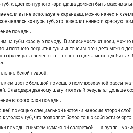
 губ, а цвет контурного карандаша должен быть максималь
чае если вы не используете карандаш, можно нанести светлы
совывались контуры губ, это позволит нанести красную пом
ение помады.
им на губы красную помаду. В зависимости от цели, можно
го и плотного покрытия губ и интенсивного цвета можно д
ого футляра, а более естественного цвета можно добитьс
ев.
пление белой пудрой.
пляем цвет с большой помощью полупрозрачной рассыпчатой
ней. Благодаря данному шагу итоговый результат дольше со
ение второго слоя помады.
ошей помощью специальной кисточки наносим второй слой 
а к уголкам губ, что позволяет более точно соблюсти очерт
ки помады снимаем бумажной салфеткой … и вуаля - макия