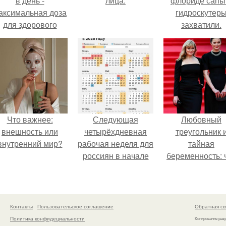
в день -
лица.
флориде сапы
аксимальная доза
гидроскутер
для здорового
захватили.
взрослого,
предупредили
врачи.
Что важнее:
Следующая
Любовный
внешность или
четырёхдневная
треугольник 
внутренний мир?
рабочая неделя для
тайная
россиян в начале
беременность: 
ноября наступит.
скрывает
наследница Ник
Михалкова?
Контакты
Пользовательское соглашение
Обратная св
Политика конфидециальности
Копирование раз