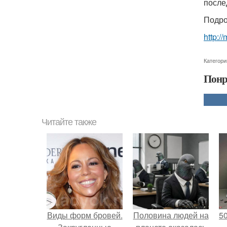
после
Подро
http:/
Категори
Понр
Читайте также
Виды форм бровей.
Половина людей на
5