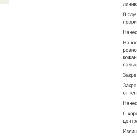
линию
В слу
прори
Нанес
Нанос
ровно
кожан
пальц
Закре
Закре
от те
Нанес
С хор
центр
Излиш