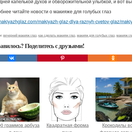
дней капелькой духов и обворожительной улыбкой, и вот вы 
бнее читайте новости о макияже для голубых глаз
/makiyazhglaz.com/makiyazh-glaz-dlya-raznyh-cvetov-glaz/makiy
и:
вечерний макияж глаз
,
как сделать макияж глаз
,
макияж для голубых глаз
,
макияж гл
авилось? Поделитесь с друзьями!
00 граммов арбуза
Квадратная форма
Крокодилы в