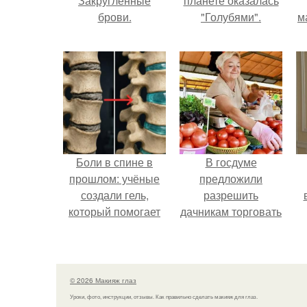
Закругленные
планете оказалась
брови.
"Голубями".
м
Боли в спине в
В госдуме
прошлом: учёные
предложили
создали гель,
разрешить
который помогает
дачникам торговать
восстанавливать
своей
межпозвоночные
сельхозпродукцией
диски.
в людных местах.
© 2026 Макияж глаз
Уроки, фото, инструкции, отзывы. Как правильно сделать макияж для глаз.