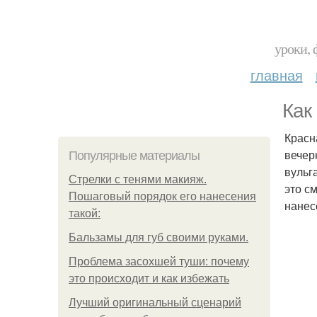
уроки, 
главная
Как
Красн
вечер
Популярные материалы
вульг
Стрелки с тенями макияж.
это с
Пошаговый порядок его нанесения
нанес
такой:
Бальзамы для губ своими руками.
Проблема засохшей туши: почему
это происходит и как избежать
Лучший оригинальный сценарий