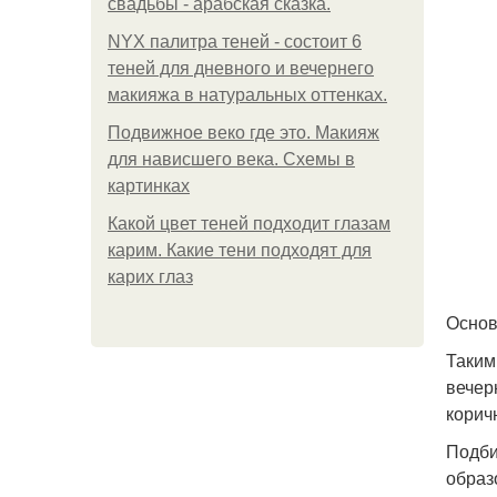
свадьбы - арабская сказка.
NYX палитра теней - состоит 6
теней для дневного и вечернего
макияжа в натуральных оттенках.
Подвижное веко где это. Макияж
для нависшего века. Схемы в
картинках
Какой цвет теней подходит глазам
карим. Какие тени подходят для
карих глаз
Основ
Таким
вечер
корич
Подби
образ