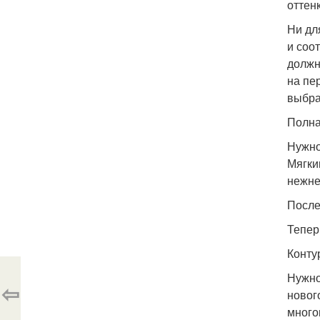
оттен
Ни дл
и соо
должн
на пе
выбра
Полна
Нужно
Мягки
нежне
После
Тепер
Контур
Нужно
⇦
нового
много