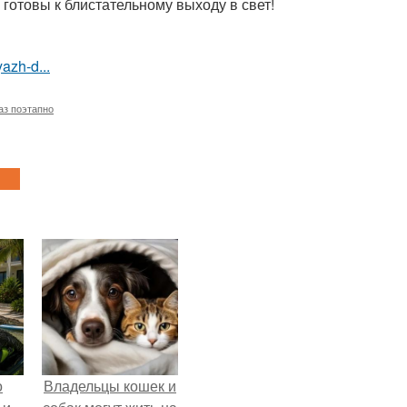
готовы к блистательному выходу в свет!
azh-d...
аз поэтапно
о
Владельцы кошек и