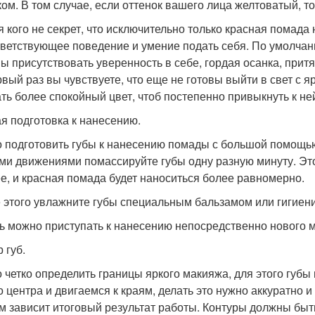
ком. В том случае, если оттенок вашего лица желтоватый, т
я кого не секрет, что исключительно только красная помада н
тветствующее поведение и умение подать себя. По умолчани
ы присутствовать уверенность в себе, гордая осанка, прит
рвый раз вы чувствуете, что еще не готовы выйти в свет с я
ть более спокойный цвет, чтоб постепенно привыкнуть к ней
я подготовка к нанесению.
 подготовить губы к нанесению помады с большой помощью 
ми движениями помассируйте губы одну разную минуту. Это
е, и красная помада будет наноситься более равномерно.
 этого увлажните губы специальным бальзамом или гигиени
ь можно приступать к нанесению непосредственно нового 
 губ.
 четко определить границы яркого макияжа, для этого губ
 центра и двигаемся к краям, делать это нужно аккуратно и н
м зависит итоговый результат работы. Контуры должны быт