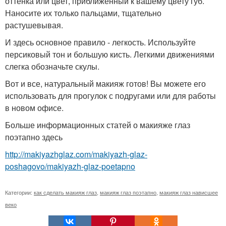
оттенка или цвет, приближенный к вашему цвету губ.
Наносите их только пальцами, тщательно
растушевывая.
И здесь основное правило - легкость. Используйте
персиковый тон и большую кисть. Легкими движениями
слегка обозначьте скулы.
Вот и все, натуральный макияж готов! Вы можете его
использовать для прогулок с подругами или для работы
в новом офисе.
Больше информационных статей о макияже глаз
поэтапно здесь
http://makiyazhglaz.com/makiyazh-glaz-
poshagovo/makiyazh-glaz-poetapno
Категории:
как сделать макияж глаз
,
макияж глаз поэтапно
,
макияж глаз нависшее
веко