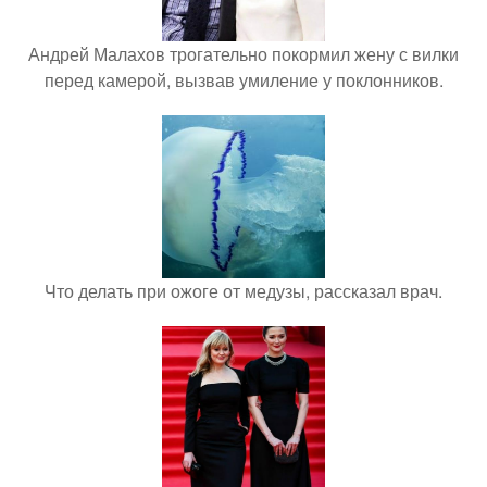
Андрей Малахов трогательно покормил жену с вилки
перед камерой, вызвав умиление у поклонников.
Что делать при ожоге от медузы, рассказал врач.