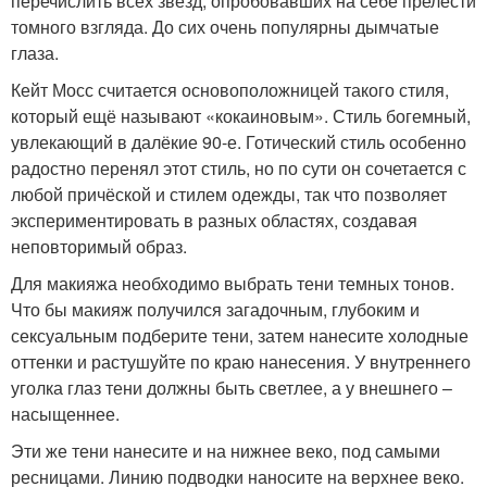
перечислить всех звёзд, опробовавших на себе прелести
томного взгляда. До сих очень популярны дымчатые
глаза.
Кейт Мосс считается основоположницей такого стиля,
который ещё называют «кокаиновым». Стиль богемный,
увлекающий в далёкие 90-е. Готический стиль особенно
радостно перенял этот стиль, но по сути он сочетается с
любой причёской и стилем одежды, так что позволяет
экспериментировать в разных областях, создавая
неповторимый образ.
Для макияжа необходимо выбрать тени темных тонов.
Что бы макияж получился загадочным, глубоким и
сексуальным подберите тени, затем нанесите холодные
оттенки и растушуйте по краю нанесения. У внутреннего
уголка глаз тени должны быть светлее, а у внешнего –
насыщеннее.
Эти же тени нанесите и на нижнее веко, под самыми
ресницами. Линию подводки наносите на верхнее веко.