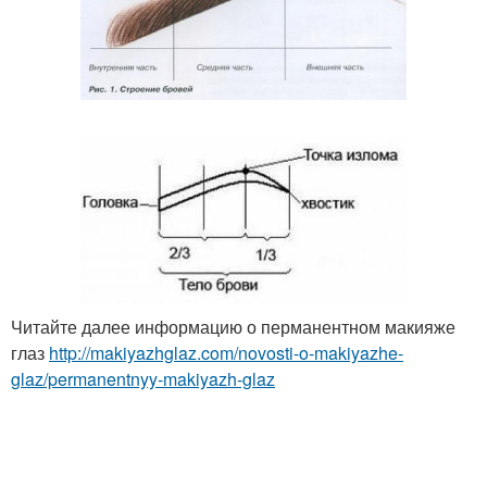
Читайте далее информацию о перманентном макияже
глаз
http://makiyazhglaz.com/novosti-o-makiyazhe-
glaz/permanentnyy-makiyazh-glaz