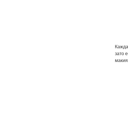
Каждая
зато 
макия