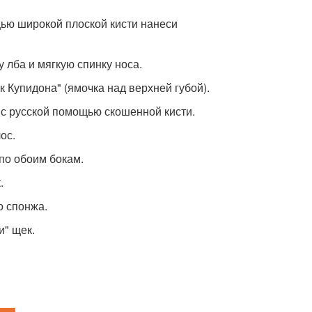
ью широкой плоской кисти нанеси
 лба и мягкую спинку носа.
к Купидона" (ямочка над верхней губой).
 с русской помощью скошенной кисти.
ос.
 по обоим бокам.
.
о спонжа.
и" щек.