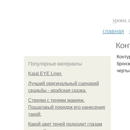
уроки, 
главная
Кон
Конту
бронз
Популярные материалы
черты
Kajal EYE Liner.
Лучший оригинальный сценарий
свадьбы - арабская сказка.
Стрелки с тенями макияж.
Пошаговый порядок его нанесения
такой:
Какой цвет теней подходит глазам