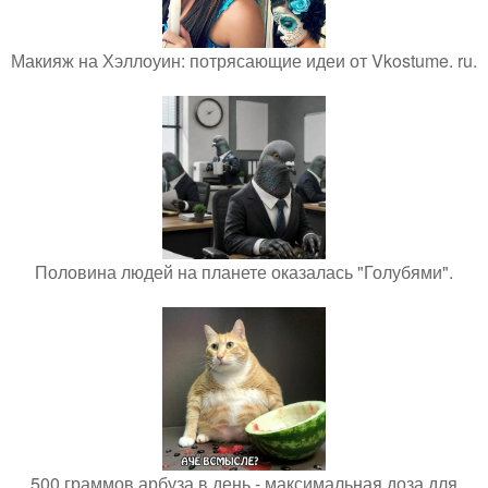
Макияж на Хэллоуин: потрясающие идеи от Vkostume. ru.
Половина людей на планете оказалась "Голубями".
500 граммов арбуза в день - максимальная доза для