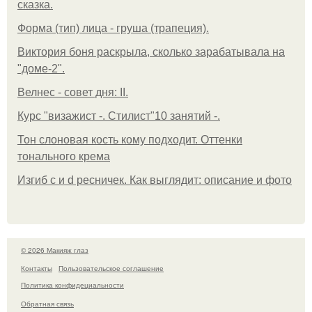
сказка.
Форма (тип) лица - груша (трапеция).
Виктория боня раскрыла, сколько зарабатывала на
"доме-2".
Велнес - совет дня: II.
Курс "визажист -. Стилист"10 занятий -.
Тон слоновая кость кому подходит. Оттенки
тонального крема
Изгиб c и d ресничек. Как выглядит: описание и фото
© 2026 Макияж глаз
Контакты
Пользовательское соглашение
Политика конфидециальности
Обратная связь