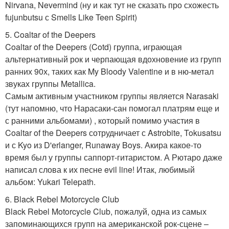
Nirvana, Nevermind (ну и как тут не сказать про схожесть
fujunbutsu с Smells Like Teen Spirit)
5. Coaltar of the Deepers
Coaltar of the Deepers (Cotd) группа, играющая
альтернативный рок и черпающая вдохновение из групп
ранних 90х, таких как My Bloody Valentine и в ню-метал
звуках группы Metallica.
Самым активным участником группы является Narasaki
(тут напомню, что Нарасаки-сан помогал платрям еще и
с ранними альбомами) , который помимо участия в
Coaltar of the Deepers сотрудничает с Astrobite, Tokusatsu
и с Kyo из D'erlanger, Runaway Boys. Акира какое-то
время был у группы саппорт-гитаристом. А Рютаро даже
написал слова к их песне evil line! Итак, любимый
альбом: Yukari Telepath.
6. Black Rebel Motorcycle Club
Black Rebel Motorcycle Club, пожалуй, одна из самых
запоминающихся групп на американской рок-сцене –