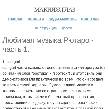
МАКИЯЖ ГЛАЗ
главная
новости
виды макияжа
цвет глаз
инструкции
фото
Любимая музыка Рютаро~
часть 1.
1. cali gari
cali gari часто называют основателями стиля эрогуро (от
сочетания слов "эротика" и "гротеск") , и этот стиль они
демонстрировали практически во всем, что они создали
за время своей карьеры. Сумасшедший макияж и
костюмы в сочетании со странными рекламными
приемами, в том числе и бесплатный презерватив,
прилагающийся к диску, шоу на сцене с практически
полностью обнаженным трансвеститом в главной роли,