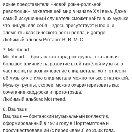
яркие представители «новой рок-н-ролльной
революции», захватившей мир в начале XXI века. Даже
самый искушенный слушатель сможет найти в их музыке
что-нибудь для себя – здесь присутствует и indie, и
элементы классического рок-н-ролла, и garage.
Любимый альбом Рютаро: B. R. M. C.
7. Mot rhead
Mot rhead — британская хард-рок-группа, оказавшая
большое влияние на развитие всей тяжёлой музыки, в
частности, на возникновение спид-метала, хотя отнести
её музыку к стилю спид-метала можно только с натяжкой.
Музыку группы, скорее, можно охарактеризовать как
сочетание хард-рока и прото-трэша.
Любимый альбом: Mot rhead.
8. Bauhaus
Bauhaus — британский музыкальный коллектив,
сформированный в 1978 году в Нортгемптоне и
просуществовавший (с перерывами) до 2008 года.