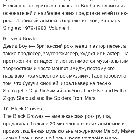
Большинство критиков признают Bauhaus одними из
основателей и наиболее ярких представителей готик-
рока. Любимый альбом: сборник синглов, Bauhaus
Singles: 1979-1983, Volume 1.
9. David Bowie
Дэвид Боуи— британский рок-певец и автор песен, а
также продюсер, звукорежиссёр, художник и актёр. На
протяжении пятидесяти лет занимается музыкальным
творчеством и часто меняет имидж, поэтому его
называют «хамелеоном рок-музыки». Таро говорил о
том, что будучи юношей, играл кавер на песню
Suffragette City. Любимый альбом- The Rise and Fall of
Ziggy Stardust and the Spiders From Mars.
10. Black Crowes
The Black Crowes — американская рок-группа,
продавшая больше 20 миллионов своих альбомов и
провозглашённая музыкальным журналом Melody Maker
«самой рок-н-рольной рок-н-ролл группой в мире».