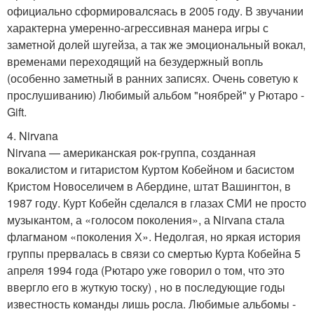
официально сформировалсяась в 2005 году. В звучании
характерна умеренно-агрессивная манера игры с
заметной долей шугейза, а так же эмоциональный вокал,
временами переходящий на безудержный вопль
(особенно заметный в ранних записях. Очень советую к
прослушиванию) Любимый альбом "ноябрей" у Рютаро -
Gift.
4. Nirvana
Nirvana — американская рок-группа, созданная
вокалистом и гитаристом Куртом Кобейном и басистом
Кристом Новоселичем в Абердине, штат Вашингтон, в
1987 году. Курт Кобейн сделался в глазах СМИ не просто
музыкантом, а «голосом поколения», а Nirvana стала
флагманом «поколения Х». Недолгая, но яркая история
группы прервалась в связи со смертью Курта Кобейна 5
апреля 1994 года (Рютаро уже говорил о том, что это
ввергло его в жуткую тоску) , но в последующие годы
известность команды лишь росла. Любимые альбомы -