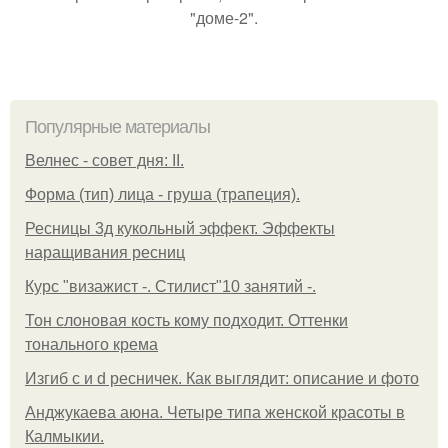
"доме-2".
Популярные материалы
Велнес - совет дня: II.
Форма (тип) лица - груша (трапеция).
Ресницы 3д кукольный эффект. Эффекты
наращивания ресниц
Курс "визажист -. Стилист"10 занятий -.
Тон слоновая кость кому подходит. Оттенки
тонального крема
Изгиб c и d ресничек. Как выглядит: описание и фото
Анджукаева аюна. Четыре типа женской красоты в
Калмыкии.