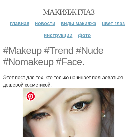
МАКИЯЖ ГЛАЗ
главная
новости
виды макияжа
цвет глаз
инструкции
фото
#Makeup #Trend #Nude
#Nomakeup #Face.
Этот пост для тех, кто только начинает пользоваться
дешевой косметикой.