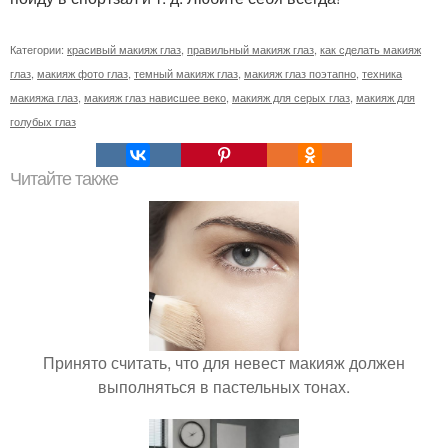
Категории:
красивый макияж глаз
,
правильный макияж глаз
,
как сделать макияж
глаз
,
макияж фото глаз
,
темный макияж глаз
,
макияж глаз поэтапно
,
техника
макияжа глаз
,
макияж глаз нависшее веко
,
макияж для серых глаз
,
макияж для
голубых глаз
Читайте также
Принято считать, что для невест макияж должен
выполняться в пастельных тонах.