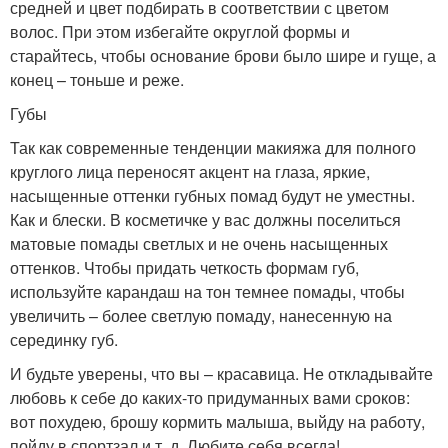
средней и цвет подбирать в соответствии с цветом
волос. При этом избегайте округлой формы и
старайтесь, чтобы основание брови было шире и гуще, а
конец – тоньше и реже.
Губы
Так как современные тенденции макияжа для полного
круглого лица переносят акцент на глаза, яркие,
насыщенные оттенки губных помад будут не уместны.
Как и блески. В косметичке у вас должны поселиться
матовые помады светлых и не очень насыщенных
оттенков. Чтобы придать четкость формам губ,
используйте карандаш на тон темнее помады, чтобы
увеличить – более светлую помаду, нанесенную на
серединку губ.
И будьте уверены, что вы – красавица. Не откладывайте
любовь к себе до каких-то придуманных вами сроков:
вот похудею, брошу кормить малыша, выйду на работу,
пойду в спортзал и т. д. Любите себя всегда!