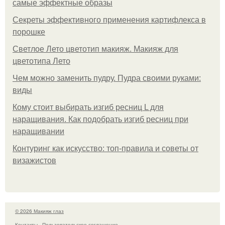
самые эффектные образы
Секреты эффективного применения картифлекса в
порошке
Светлое Лето цветотип макияж. Макияж для
цветотипа Лето
Чем можно заменить пудру. Пудра своими руками:
виды
Кому стоит выбирать изгиб ресниц L для
наращивания. Как подобрать изгиб ресниц при
наращивании
Контуринг как искусство: топ-правила и советы от
визажистов
© 2026 Макияж глаз
Контакты
Пользовательское соглашение