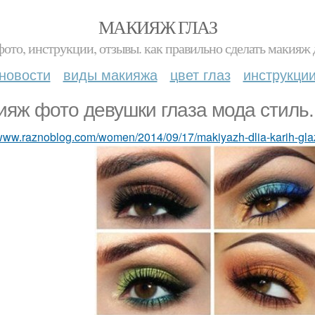
МАКИЯЖ ГЛАЗ
фото, инструкции, отзывы. как правильно сделать макияж д
новости
виды макияжа
цвет глаз
инструкци
ияж фото девушки глаза мода стиль.
/www.raznoblog.com/women/2014/09/17/makiyazh-dlia-karih-gla