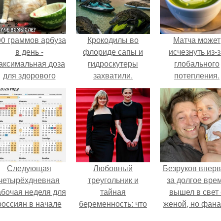
00 граммов арбуза
Крокодилы во
Матча может
в день -
флориде сапы и
исчезнуть из-
аксимальная доза
гидроскутеры
глобального
для здорового
захватили.
потепления.
взрослого,
предупредили
врачи.
Следующая
Любовный
Безруков впер
четырёхдневная
треугольник и
за долгое вре
абочая неделя для
тайная
вышел в свет 
россиян в начале
беременность: что
женой, но фан
ноября наступит.
скрывает
не оценили