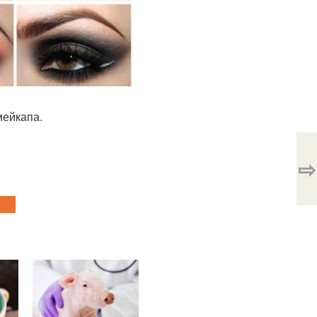
мейкапа.
⇨