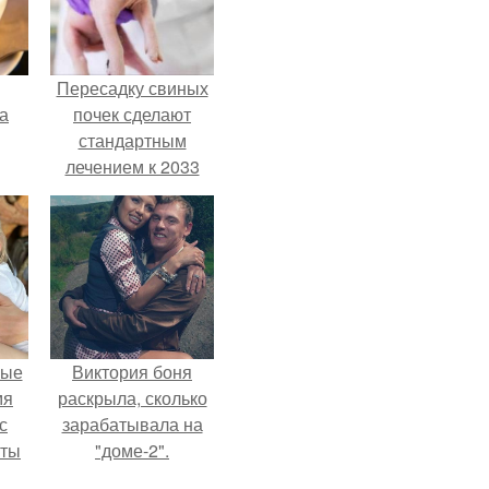
Пересадку свиных
за
почек сделают
стандартным
лечением к 2033
году в Японии.
вые
Виктория боня
мя
раскрыла, сколько
с
зарабатывала на
аты
"доме-2".