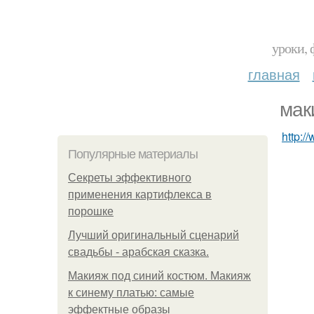
уроки, 
главная
мак
http:/
Популярные материалы
Секреты эффективного
применения картифлекса в
порошке
Лучший оригинальный сценарий
свадьбы - арабская сказка.
Макияж под синий костюм. Макияж
к синему платью: самые
эффектные образы