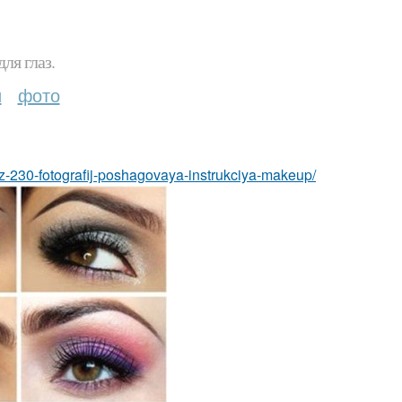
ля глаз.
и
фото
z-230-fotografij-poshagovaya-instrukciya-makeup/