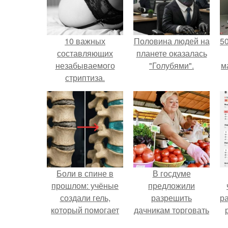
10 важных
Половина людей на
5
составляющих
планете оказалась
незабываемого
"Голубями".
м
стриптиза.
Боли в спине в
В госдуме
прошлом: учёные
предложили
создали гель,
разрешить
р
который помогает
дачникам торговать
восстанавливать
своей