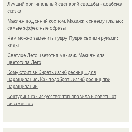
Лучший оригинальный сценарий свадьбы - арабская
сказка.
Макияж под синий костюм. Макияж к синему платью:
самые эффектные образы
Чем можно заменить пудру. Пудра своими руками:
виды
Светлое Лето цветотип макияж. Макияж для
цветотипа Лето
Кому стоит выбирать изгиб ресниц L для
наращивания. Как подобрать изгиб ресниц при
наращивании
Контуринг как искусство: топ-правила и советы от
визажистов