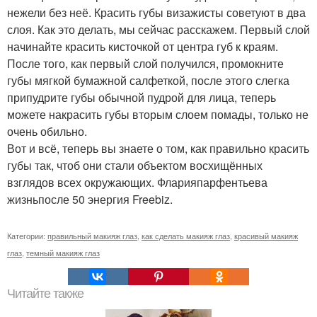
нежели без неё. Красить губы визажисты советуют в два
слоя. Как это делать, мы сейчас расскажем. Первый слой
начинайте красить кисточкой от центра губ к краям.
После того, как первый слой получился, промокните
губы мягкой бумажной салфеткой, после этого слегка
припудрите губы обычной пудрой для лица, теперь
можете накрасить губы вторым слоем помады, только не
очень обильно.
Вот и всё, теперь вы знаете о том, как правильно красить
губы так, чтоб они стали объектом восхищённых
взглядов всех окружающих. Фларияпарфентьева
жизньпосле 50 энергия Freebiz.
Категории:
правильный макияж глаз
,
как сделать макияж глаз
,
красивый макияж
глаз
,
темный макияж глаз
Читайте также