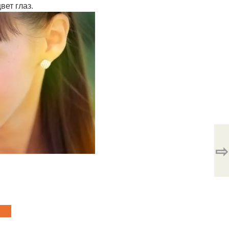
вет глаз.
⇨