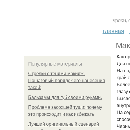
уроки, 
главная
Мак
Как п
Для п
Популярные материалы
На по
Стрелки с тенями макияж.
край с
Пошаговый порядок его нанесения
Более
такой:
глазу
Бальзамы для губ своими руками.
Высве
внутр
Проблема засохшей туши: почему
На се
это происходит и как избежать
спосо
Лучший оригинальный сценарий
Черны