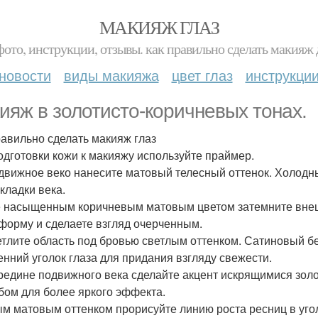
МАКИЯЖ ГЛАЗ
фото, инструкции, отзывы. как правильно сделать макияж д
новости
виды макияжа
цвет глаз
инструкци
ияж в золотисто-коричневых тонах.
равильно сделать макияж глаз
одготовки кожи к макияжу используйте праймер.
движное веко нанесите матовый телесный оттенок. Холод
кладки века.
 насыщенным коричневым матовым цветом затемните внешн
 форму и сделаете взгляд очерченным.
тлите область под бровью светлым оттенком. Сатиновый бе
енний уголок глаза для придания взгляду свежести.
редине подвижного века сделайте акцент искрящимися зол
бом для более яркого эффекта.
м матовым оттенком прорисуйте линию роста ресниц в угол