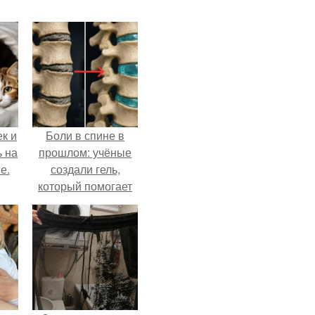
к и
Боли в спине в
ь на
прошлом: учёные
е.
создали гель,
который помогает
восстанавливать
межпозвоночные
диски.