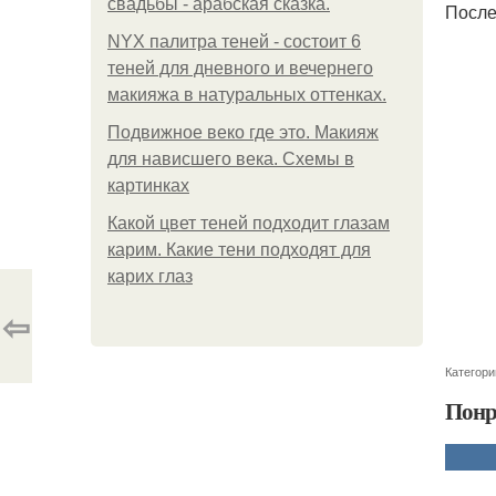
свадьбы - арабская сказка.
После
NYX палитра теней - состоит 6
теней для дневного и вечернего
макияжа в натуральных оттенках.
Подвижное веко где это. Макияж
для нависшего века. Схемы в
картинках
Какой цвет теней подходит глазам
карим. Какие тени подходят для
карих глаз
⇦
Категори
Понр