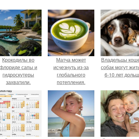
Крокодилы во
Матча может
Владельцы коше
флориде сапы и
исчезнуть из-за
собак могут жит
гидроскутеры
глобального
6-10 лет дольш
захватили.
потепления.