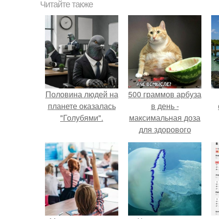
Читайте также
Половина людей на
500 граммов арбуза
планете оказалась
в день -
"Голубями".
максимальная доза
для здорового
взрослого,
предупредили
врачи.