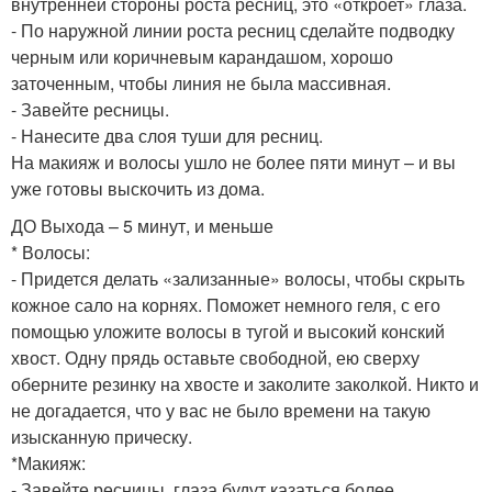
внутренней стороны роста ресниц, это «откроет» глаза.
- По наружной линии роста ресниц сделайте подводку
черным или коричневым карандашом, хорошо
заточенным, чтобы линия не была массивная.
- Завейте ресницы.
- Нанесите два слоя туши для ресниц.
На макияж и волосы ушло не более пяти минут – и вы
уже готовы выскочить из дома.
ДО Выхода – 5 минут, и меньше
* Волосы:
- Придется делать «зализанные» волосы, чтобы скрыть
кожное сало на корнях. Поможет немного геля, с его
помощью уложите волосы в тугой и высокий конский
хвост. Одну прядь оставьте свободной, ею сверху
оберните резинку на хвосте и заколите заколкой. Никто и
не догадается, что у вас не было времени на такую
изысканную прическу.
*Макияж:
- Завейте ресницы, глаза будут казаться более