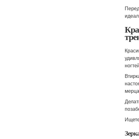
Перед
идеал
Кра
тре
Краси
удивл
ногте
Втирк
насто
мерца
Делат
позаб
Ищете
Зерк