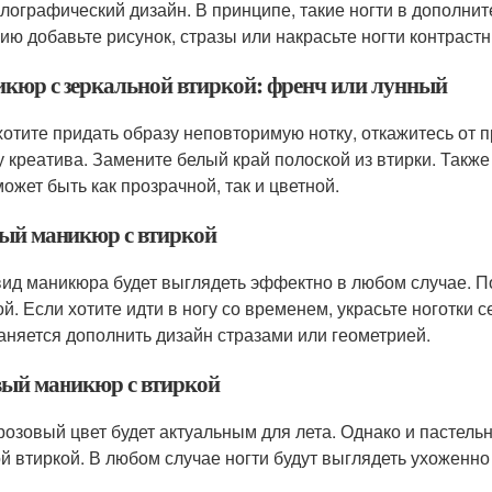
олографический дизайн. В принципе, такие ногти в дополни
ию добавьте рисунок, стразы или накрасьте ногти контраст
кюр с зеркальной втиркой: френч или лунный
хотите придать образу неповторимую нотку, откажитесь от
у креатива. Замените белый край полоской из втирки. Также
может быть как прозрачной, так и цветной.
ый маникюр с втиркой
вид маникюра будет выглядеть эффектно в любом случае. 
ой. Если хотите идти в ногу со временем, украсьте ноготки
аняется дополнить дизайн стразами или геометрией.
вый маникюр с втиркой
розовый цвет будет актуальным для лета. Однако и пастел
й втиркой. В любом случае ногти будут выглядеть ухоженно 