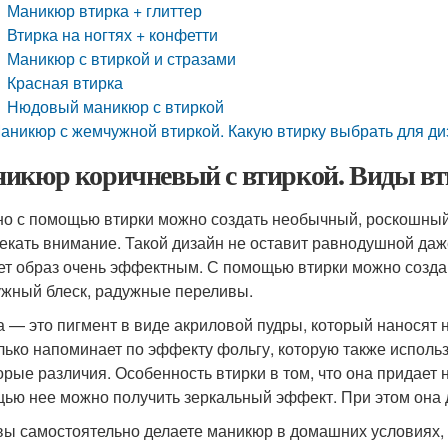
Маникюр втирка + глиттер
Втирка на ногтях + конфетти
Маникюр с втиркой и стразами
Красная втирка
Нюдовый маникюр с втиркой
аникюр с жемчужной втиркой. Какую втирку выбрать для ди
икюр коричневый с втиркой. Виды в
о с помощью втирки можно создать необычный, роскошный 
екать внимание. Такой дизайн не оставит равнодушной даже
ет образ очень эффектным. С помощью втирки можно созда
жный блеск, радужные переливы.
а — это пигмент в виде акриловой пудры, который наносят н
лько напоминает по эффекту фольгу, которую также исполь
орые различия. Особенность втирки в том, что она придает 
ью нее можно получить зеркальный эффект. При этом она д
вы самостоятельно делаете маникюр в домашних условиях, ва