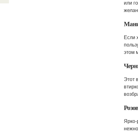
или г
желан
Мани
Если 
польз
этом 
Черн
Этот 
втирк
возбр
Розо
Ярко-
нежно