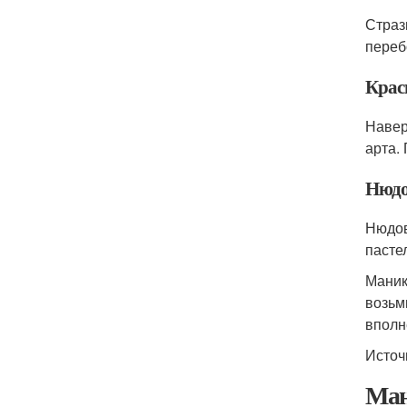
Страз
переб
Крас
Навер
арта.
Нюдо
Нюдов
пасте
Маник
возьм
вполн
Источ
Ман