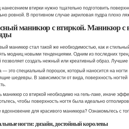
 нанесением втирки нужно тщательно подготовить поверхно
ьно ровной. В противном случае акриловая пудра плохо ляж
сный маникюр с втиркой. Маникюр с в
нды
вый маникюр стал такой же необходимостью, как и стильный
ять модниц новыми тенденциями. Одним из последних тренд
й позволяет создать нежный или креативный образ. Лучшие 
а — это специальный порошок, который наносится на ногти
ящие шедевры. В зависимости от вида, поверхность ногтей
ть.
ь маникюр со втиркой необходимо на гель-лаке, иначе эффе
отьтесь, чтобы поверхность ногтя была идеально отполиро
 вдохновение для красивого маникюра? Ознакомьтесь с то
альные ногти: дизайн, достойный королевы