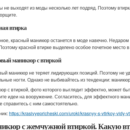
ы не выходят из моды несколько лет подряд. Поэтому втирка
орщите.
ная втирка
ное, красный маникюр останется в моде навечно. Недаром
 Поэтому красной втирке выделено особое почетное место в
вый маникюр с втиркой
ый маникюр не теряет лидирующих позиций. Поэтому не уди
льные ногти. Однако не выбивайтесь из тенденции: маникю
юр с втиркой, фото которого выглядит эффектно, может бы
ите идеи на вооружение. Согласитесь, для эффектного ман
е справитесь с ним самостоятельно.
ник:
https://krasivyepricheski.com/uroki/krasnyy-s-vtirkoy-vidy-v
икюр с жемчужной втиркой. Какую вт