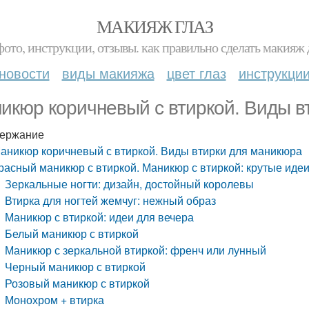
МАКИЯЖ ГЛАЗ
фото, инструкции, отзывы. как правильно сделать макияж д
новости
виды макияжа
цвет глаз
инструкци
икюр коричневый с втиркой. Виды в
ержание
аникюр коричневый с втиркой. Виды втирки для маникюра
расный маникюр с втиркой. Маникюр с втиркой: крутые иде
Зеркальные ногти: дизайн, достойный королевы
Втирка для ногтей жемчуг: нежный образ
Маникюр с втиркой: идеи для вечера
Белый маникюр с втиркой
Маникюр с зеркальной втиркой: френч или лунный
Черный маникюр с втиркой
Розовый маникюр с втиркой
Монохром + втирка