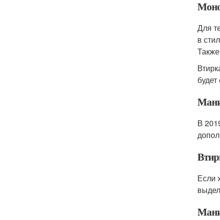
Моно
Для т
в сти
Также
Втирк
будет
Мани
В 201
допол
Втир
Если 
выдел
Мани