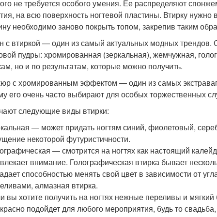
того не требуется особого умения. Ее распределяют спонжем
тия, на всю поверхность ногтевой пластины. Втирку нужно 
ину необходимо заново покрыть топом, закрепив таким обра
н с втиркой — один из самый актуальных модных трендов.
овой пудры: хромированная (зеркальная), жемчужная, голо
кам, но и по результатам, которые можно получить.
юр с хромированным эффектом — один из самых экстрава
му его очень часто выбирают для особых торжественных сл
чают следующие виды втирки:
кальная — может придать ногтям синий, фиолетовый, серебр
щение некоторой футуристичности.
ографическая — смотрится на ногтях как настоящий калей
влекает внимание. Голографическая втирка бывает несколь
адает способностью менять свой цвет в зависимости от угл
еливами, алмазная втирка.
и вы хотите получить на ногтях нежные переливы и мягкий 
красно подойдет для любого мероприятия, будь то свадьба,