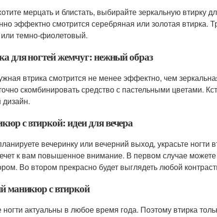
хотите мерцать и блистать, выбирайте зеркальную втирку д
нно эффектно смотрится серебряная или золотая втирка. Т
 или темно-фиолетовый.
ка для ногтей жемчуг: нежный образ
жная втрика смотрится не менее эффектно, чем зеркальная
точно скомбинировать средство с пастельными цветами. Кста
 дизайн.
кюр с втиркой: идеи для вечера
планируете вечеринку или вечерний выход, украсьте ногти в
ечет к вам повышенное внимание. В первом случае можете
ром. Во втором прекрасно будет выглядеть любой контрас
й маникюр с втиркой
 ногти актуальны в любое время года. Поэтому втирка тол