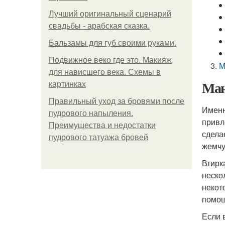
Лучший оригинальный сценарий
свадьбы - арабская сказка.
Бальзамы для губ своими руками.
Подвижное веко где это. Макияж
М
для нависшего века. Схемы в
Ман
картинках
Правильный уход за бровями после
Именн
пудрового напыления.
привл
Преимущества и недостатки
сдела
пудрового татуажа бровей
жемчу
Втирк
неско
некот
помощ
Если 