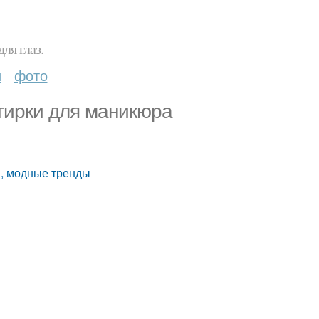
ля глаз.
и
фото
тирки для маникюра
и, модные тренды