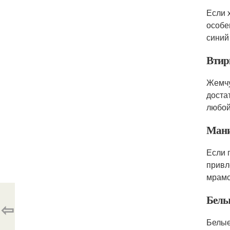
Если 
особе
синий
Втир
Жемчу
доста
любой
Мани
Если 
привл
мрамо
Белы
⇦
Белые