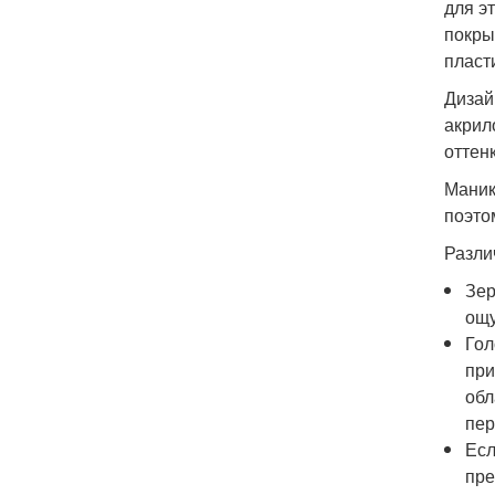
для э
покры
пласт
Дизай
акрил
оттен
Маник
поэто
Разли
Зер
ощу
Гол
при
обл
пер
Есл
пре