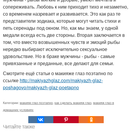
сопереживать. Любовь к ним приходит тихо и незаметно,
со временем назревает и развивается. Это как раз те
представители зодиака, которые могут читать стихи и
петь серенады под окном. Но, как мы знаем, у одной
медали всегда есть две стороны. Вторая заключается в
том, что вместо возвышенных чувств и эмоций рыбы
нередко выбирают исключительно сексуальное
удовольствие. Но в браке мужчины - рыбы - самые
привязанные и преданные, все делают для семьи.
Смотрите ещё статьи о макияже глаз поэтапно по
ссылке
http://makiyazhglaz.com/makiyazh-glaz-
poshagovo/makiyazh-glaz-poetapno
Категории:
макияж глаз поэтапно
,
как сделать макияж глаз
,
макияж глаз в
домашних условиях
Читайте также