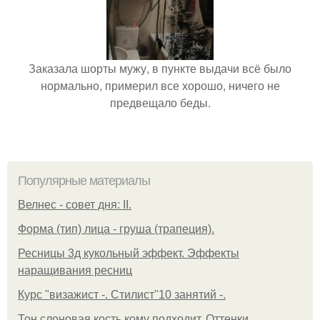
Заказала шорты мужу, в пункте выдачи всё было
нормально, примерил все хорошо, ничего не
предвещало беды.
Популярные материалы
Велнес - совет дня: II.
Форма (тип) лица - груша (трапеция).
Ресницы 3д кукольный эффект. Эффекты
наращивания ресниц
Курс "визажист -. Стилист"10 занятий -.
Тон слоновая кость кому подходит. Оттенки