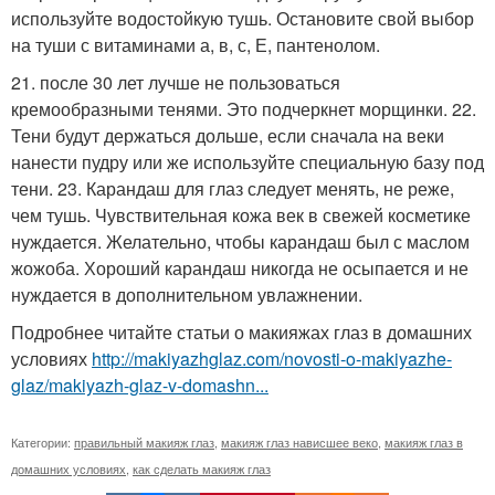
используйте водостойкую тушь. Остановите свой выбор
на туши с витаминами а, в, с, Е, пантенолом.
21. после 30 лет лучше не пользоваться
кремообразными тенями. Это подчеркнет морщинки. 22.
Тени будут держаться дольше, если сначала на веки
нанести пудру или же используйте специальную базу под
тени. 23. Карандаш для глаз следует менять, не реже,
чем тушь. Чувствительная кожа век в свежей косметике
нуждается. Желательно, чтобы карандаш был с маслом
жожоба. Хороший карандаш никогда не осыпается и не
нуждается в дополнительном увлажнении.
Подробнее читайте статьи о макияжах глаз в домашних
условиях
http://makiyazhglaz.com/novosti-o-makiyazhe-
glaz/makiyazh-glaz-v-domashn...
Категории:
правильный макияж глаз
,
макияж глаз нависшее веко
,
макияж глаз в
домашних условиях
,
как сделать макияж глаз