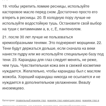
19. чтобы укрепить ломкие ресницы, используйте
касторовое масло перед сном. Достаточно просто его
втереть в ресницы. 20. В холодную пору лучше не
используйте водостойкую тушь. Остановите свой выбор
на туши с витаминами а, в, с, Е, пантенолом.
21. после 30 лет лучше не пользоваться
кремообразными тенями. Это подчеркнет морщинки. 22.
Тени будут держаться дольше, если сначала на веки
нанести пудру или же используйте специальную базу под
тени. 23. Карандаш для глаз следует менять, не реже,
чем тушь. Чувствительная кожа век в свежей косметике
нуждается. Желательно, чтобы карандаш был с маслом
жожоба. Хороший карандаш никогда не осыпается и не
нуждается в дополнительном увлажнении. Beauty
иноземцево.
Категории:
правильный макияж глаз
,
макияж глаз нависшее веко
,
макияж глаз в
домашних условиях
,
как сделать макияж глаз
,
вечерний макияж глаз