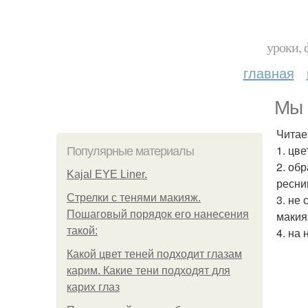
уроки, 
главная
Мы 
Читае
1. цв
Популярные материалы
2. об
Kajal EYE Liner.
ресни
Стрелки с тенями макияж.
3. не
Пошаговый порядок его нанесения
макия
такой:
4. на
Какой цвет теней подходит глазам
карим. Какие тени подходят для
карих глаз