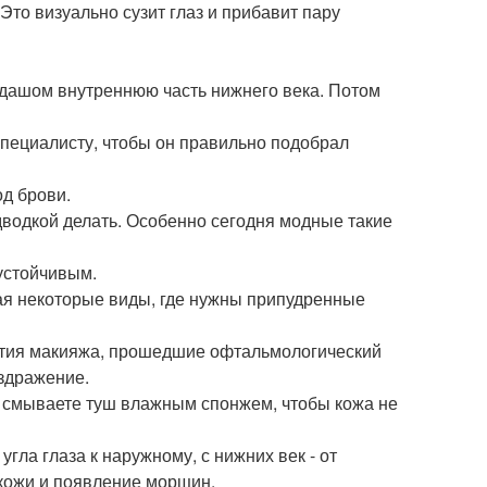
 Это визуально сузит глаз и прибавит пару
андашом внутреннюю часть нижнего века. Потом
специалисту, чтобы он правильно подобрал
од брови.
дводкой делать. Особенно сегодня модные такие
устойчивым.
тая некоторые виды, где нужны припудренные
нятия макияжа, прошедшие офтальмологический
аздражение.
да смываете туш влажным спонжем, чтобы кожа не
угла глаза к наружному, с нижних век - от
 кожи и появление морщин.