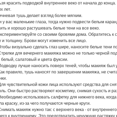
льзя красить подводкой внутреннее веко от начала до конца.
х лет.
ричневая тушь делает взгляд более мягким.
ли у вас маленькие глаза, тогда нужно подвести белым кар
ить и хорошо растушевать белые тени на все веко.
 экспериментируйте со своими бровями дома. Обратитесь к 
 и толщину. Брови могут изменить все лицо.
 Чтобы визуально сделать глаз шире, наносите белые тени п
 Стрелки для вечернего макияжа можно не только черной по
: белый, салатовый и цвета фуксии.
 Подводку лучше наносить поверх теней, чтобы макияж был 
 Как правило, тушь наносят по завершении макияжа, не счи
чки.
 Для чувствительной кожи лица используют средства для с
оль. Они быстро растворяют косметику, снимая сухость и р
 Необходимо использовать салфетку для нижнего века, ког
ла краску, из-за чего получаются черные круги.
Снимать макияж нужно так: с верхнего века - от внутреннего 
его к внутреннему. Это предотвратить ненужную растяжку