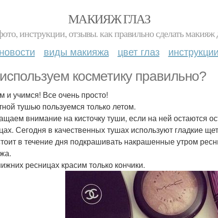
МАКИЯЖ ГЛАЗ
фото, инструкции, отзывы. как правильно сделать макияж д
новости
виды макияжа
цвет глаз
инструкци
используем косметику правильно?
м и учимся! Все очень просто!
етной тушью пользуемся только летом.
ращаем внимание на кисточку туши, если на ней остаются ос
цах. Сегодня в качественных тушах используют гладкие щето
 стоит в течение дня подкрашивать накрашенные утром ресни
жа.
 нижних ресницах красим только кончики.