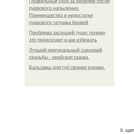
Правильный уход за бровями после
пудрового напыления.
Преимущества и недостатки
пудрового татуажа бровей
Проблема засохшей туши: почему
это происходит и как избежать
Лучший оригинальный сценарий
свадьбы - арабская сказка.
Бальзамы для губ своими руками.
5. щи