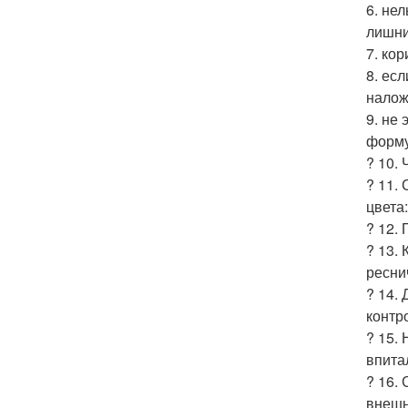
6. не
лишни
7. ко
8. ес
налож
9. не
форму
? 10.
? 11.
цвета
? 12.
? 13.
ресни
? 14.
контр
? 15.
впита
? 16. 
внешн