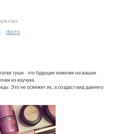
ля глаз.
и
фото
татки туши - это будущие комочки на ваших
чки из каучука.
цы. Это не освежит их, а создаст вид давнего