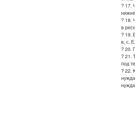
? 17.
нижне
? 18.
в рес
? 19.
в, с, 
? 20.
? 21.
под те
? 22.
нужда
нужда