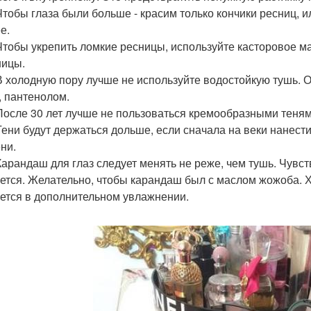
 Чтобы глаза были больше - красим только кончики ресниц, 
е.
 Чтобы укрепить ломкие ресницы, используйте касторовое ма
ницы.
 В холодную пору лучше не используйте водостойкую тушь. 
Е, пантенолом.
 После 30 лет лучше не пользоваться кремообразными теня
 Тени будут держаться дольше, если сначала на веки нанест
ни.
 Карандаш для глаз следует менять не реже, чем тушь. Чувс
ется. Желательно, чтобы карандаш был с маслом жожоба. 
ется в дополнительном увлажнении.