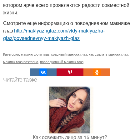
котором ярче всего проявляются радости совместной
жизни.
Смотрите ещё информацию о повседневном макияже
глаз
http://makiyazhglaz.com/vidy-makiyazha-
glaz/povsednevnyy-makiyazh-glaz
Категории:
макияж фото глаз
,
красивый макияж глаз
,
как сделать макияж глаз
,
макияж глаз поэтапно
,
повседневный макияж глаз
Читайте также
Как освежить лицо за 15 минут?