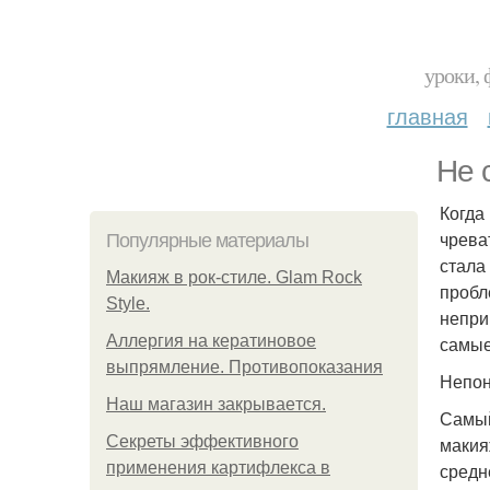
уроки, 
главная
Не 
Когда
чрева
Популярные материалы
стала
Макияж в рок-стиле. Glam Rock
пробл
Style.
непри
Аллергия на кератиновое
самые
выпрямление. Противопоказания
Непон
Нaш магaзин зaкрывaeтся.
Самый
Секреты эффективного
макия
применения картифлекса в
средн