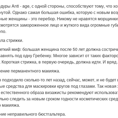
дуры Anti - age, с одной стороны, способствуют тому, что 
нутой. Однако самая большая ошибка, которую с новым воз
ные женщины - это перебор. Никому не нравятся морщинки в
смотрятся замороженное лицо и жуткого вида огромные губ
епо.
ла стрижки.
четкий миф: большая женщина после 50 лет должна состричь
равнять под одну Гребенку. Многое зависит от таких факторо
 Короткая стрижка, в первую очередь, должна идти. И вряд ли
ение перманентного макияжа.
то подходило сколько-то лет назад, сейчас, может, и не буд
ые средства для маскировки кругов под глазами. Так новая
 естественного образа визажисты рекомендуют использова
льно следить за новым сроком годности косметических сре
о макияжа.
ие неправильного бюстгальтера.