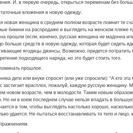
ения. И, в первую очередь, открыться переменам без больш
таточные вложения в новую одежду.
я новая женщина в среднем полном возрасте помнит те сч
ные бикини на распродаже и выглядеть на женском пляже 
на прошли (если, конечно, русская женщина не мадонна ил
до больше средств в новую одежду, которая будет сидеть иде
гивающие ягодицы джинсы. Возможно, придется потратить б
ретение подходящего наряда, но это будет стоить того.
поминать прошлое.
няка дети или внуки спросят (или уже спросили): "А кто эт
с застигает врасплох, пожалуй, каждую русскую женщину. М
ем новом возрасте, чем в молодости. Таким новым образом,
о. Но ни в коем последнем случае нельзя впадать в большу
чается в том, чтобы выглядеть настолько хорошо, насколько
лько удается. Не пытаться восстанавливать то тело и лицо, 
упражнениям.