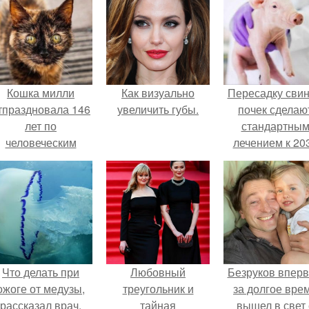
Кошка милли
Как визуально
Пересадку сви
тпраздновала 146
увеличить губы.
почек сделаю
лет по
стандартны
человеческим
лечением к 20
Меркам и
году в Японии
претендует на
звание самой
старой в мире.
Что делать при
Любовный
Безруков впер
ожоге от медузы,
треугольник и
за долгое вре
рассказал врач.
тайная
вышел в свет 