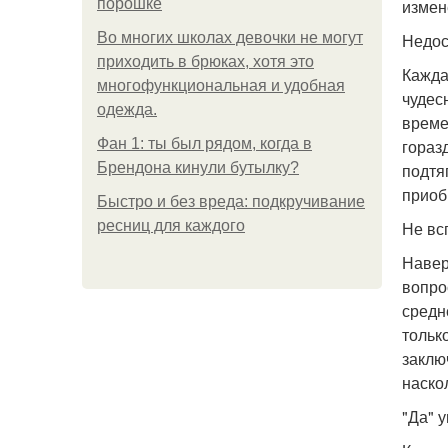
порошке
измен
Во многих школах девочки не могут
Недос
приходить в брюках, хотя это
Кажда
многофункциональная и удобная
чудес
одежда.
време
Фан 1: ты был рядом, когда в
гораз
Брендона кинули бутылку?
подтя
приоб
Быстро и без вреда: подкручивание
ресниц для каждого
Не вс
Навер
вопро
средн
тольк
заклю
наско
"Да" 