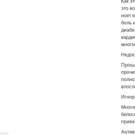
Как э
это в
ноет 
боль 
диабе
карди
много
Недос
Прошл
прочи
полно
впосл
Игнор
Многи
белос
приве
Антив