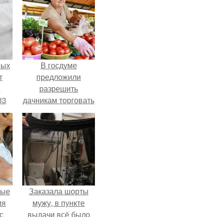
ных
В госдуме
т
предложили
м
разрешить
33
дачникам торговать
.
своей
сельхозпродукцией
в людных местах.
вые
Заказала шорты
мя
мужу, в пункте
с
выдачи всё было