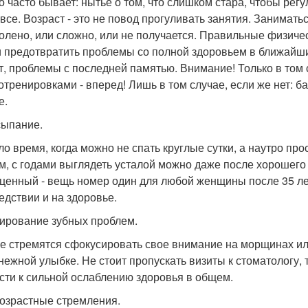
то часто бывает: нытье о том, что слишком стара, чтобы рег
овсе. Возраст - это не повод прогуливать занятия. Занимать
колено, или сложно, или не получается. Правильные физиче
и предотвратить проблемы со полной здоровьем в ближайшие
т, проблемы с последней памятью. Внимание! Только в том 
отренировками - вперед! Лишь в том случае, если же нет: б
е.
ыпание.
о время, когда можно не спать круглые сутки, а наутро пр
м, с годами выглядеть усталой можно даже после хорошего 
ценный - вещь номер один для любой женщины после 35 ле
едствии и на здоровье.
ирование зубных проблем.
е стремятся сфокусировать свое внимание на морщинах или 
нежной улыбке. Не стоит пропускать визиты к стоматологу, 
сти к сильной ослаблению здоровья в общем.
озрастные стремления.