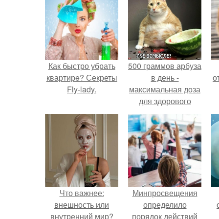
Как быстро убрать
500 граммов арбуза
квартирe? Секреты
в день -
о
Fly-lady.
максимальная доза
для здорового
взрослого,
предупредили
врачи.
Что важнее:
Минпросвещения
внешность или
определило
внутренний мир?
порядок действий