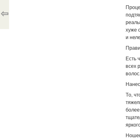
Проце
⇦
подтя
реаль
хуже 
и нел
Прави
Есть 
всех 
волос.
Нанес
То, ч
тяжел
более
тщате
ярког
Ношен