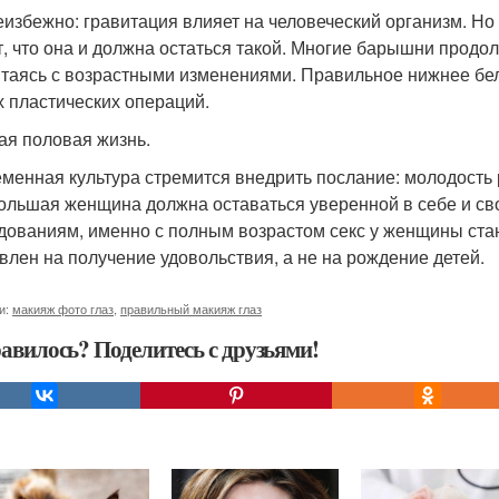
еизбежно: гравитация влияет на человеческий организм. Но
т, что она и должна остаться такой. Многие барышни продол
итаясь с возрастными изменениями. Правильное нижнее бе
х пластических операций.
ая половая жизнь.
менная культура стремится внедрить послание: молодость р
Большая женщина должна оставаться уверенной в себе и св
дованиям, именно с полным возрастом секс у женщины ста
влен на получение удовольствия, а не на рождение детей.
и:
макияж фото глаз
,
правильный макияж глаз
авилось? Поделитесь с друзьями!