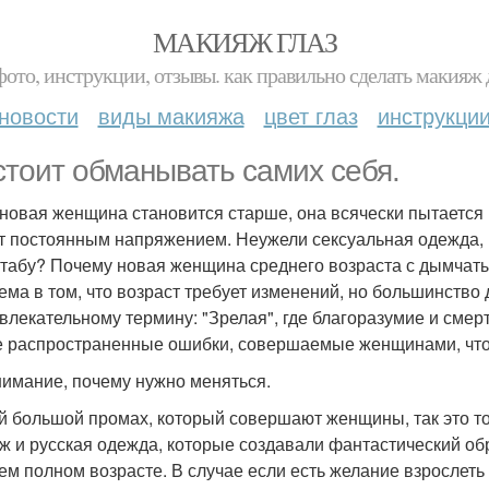
МАКИЯЖ ГЛАЗ
фото, инструкции, отзывы. как правильно сделать макияж д
новости
виды макияжа
цвет глаз
инструкци
стоит обманывать самих себя.
 новая женщина становится старше, она всячески пытается 
т постоянным напряжением. Неужели сексуальная одежда, 
 табу? Почему новая женщина среднего возраста с дымча
ема в том, что возраст требует изменений, но большинство 
влекательному термину: "Зрелая", где благоразумие и смерт
 распространенные ошибки, совершаемые женщинами, что
имание, почему нужно меняться.
 большой промах, который совершают женщины, так это то,
ж и русская одежда, которые создавали фантастический обр
ем полном возрасте. В случае если есть желание взрослет