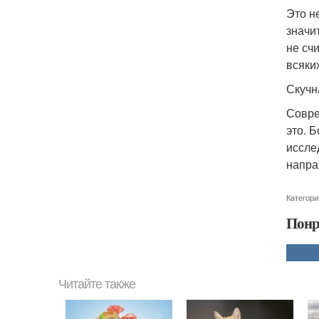
Это н
значи
не сч
всяки
Скучн
Совре
это. 
иссле
напра
Категори
Понр
Читайте также