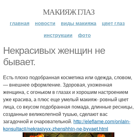
МАКИЯЖ ГЛАЗ
главная
новости
виды макияжа
цвет глаз
инструкции
фото
Некрасивых женщин не
бывает.
Есть плохо подобранная косметика или одежда, словом,
— внешнее оформление. Здоровая, ухоженная
женщина, с огоньком в глазах и хорошим настроением
уже красива, а плюс еще умелый макияж- ровный цвет
лица, со вкусом подобранная помада, длинные ресницы,
созданные великолепной тушью, сделают вас
загадочной и очаровательной.
http://eleflame.com/onlain-
konsultacii/nekrasivyx-zhenshhin-ne-byvaet.html